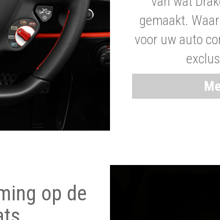
van wat Drak
gemaakt. Waaro
voor uw auto co
exclus
Me
ming op de
ats