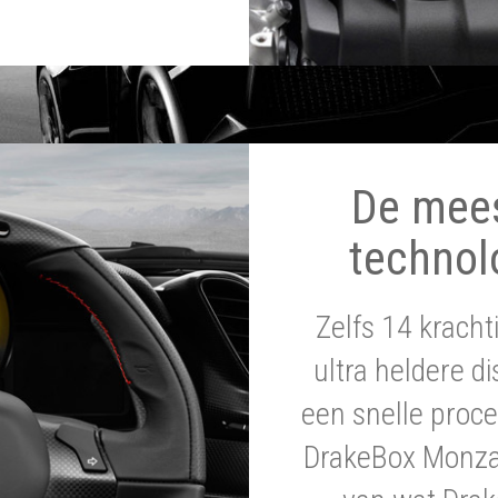
De mee
technol
Zelfs 14 krach
ultra heldere di
een snelle proce
DrakeBox Monza 