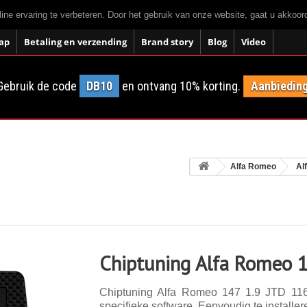
ne ervaring te verbeteren. Door het gebruik van onze website, gaat u akkoo
ap
Betaling en verzending
Brand story
Blog
Video
Gebruik de code
DB10
en ontvang 10% korting.
Aanbieding
Alfa Romeo
Al
Chiptuning Alfa Romeo 1
Chiptuning Alfa Romeo 147 1.9 JTD 116 
specifieke software. Eenvoudig te installer