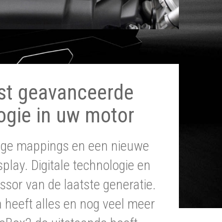
st geavanceerde
ogie in uw motor
tige mappings en een nieuwe
splay. Digitale technologie en
ssor van de laatste generatie.
heeft alles en nog veel meer