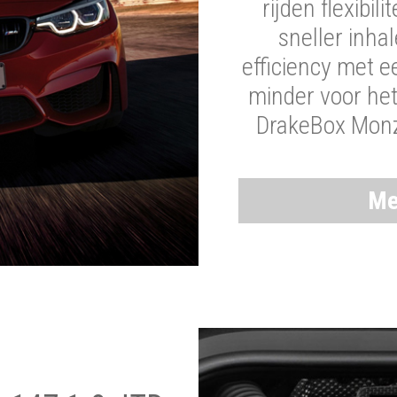
rijden flexibil
sneller inha
efficiency met 
minder voor he
DrakeBox Monza
Me