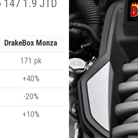
o 147 1.9 JTD
DrakeBox Monza
171 pk
+40%
-20%
+10%