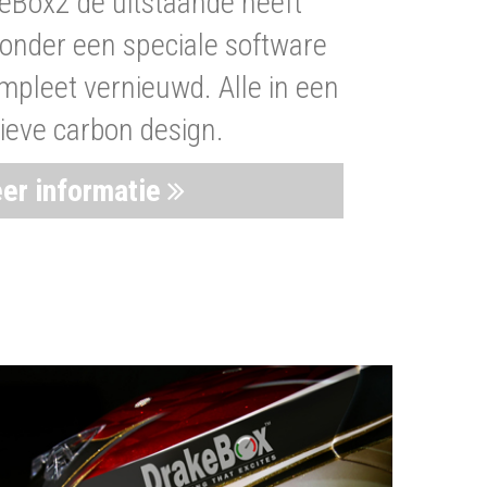
eBox2 de uitstaande heeft
nder een speciale software
mpleet vernieuwd. Alle in een
ieve carbon design.
er informatie