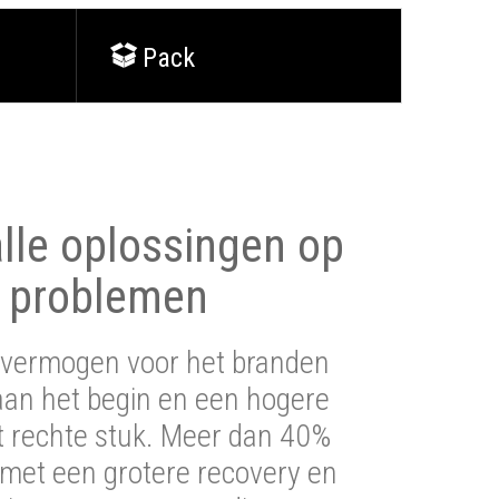
Pack
lle oplossingen op
 problemen
vermogen voor het branden
aan het begin en een hogere
t rechte stuk. Meer dan 40%
 met een grotere recovery en