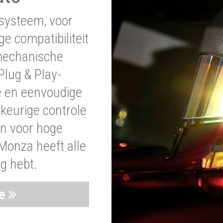
systeem, voor
ge compatibiliteit
 mechanische
lug & Play-
e en eenvoudige
wkeurige controle
en voor hoge
Monza heeft alle
ig hebt.
ie