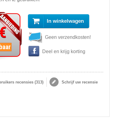
In winkelwagen
 €
Geen verzendkosten!
baar
Deel en krijg korting
ruikers recensies (
313
)
Schrijf uw recensie