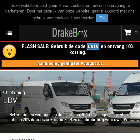
Deze website maakt gebruik van cookies om uw online ervaring te
verbeteren. Door het gebruik van onze website, gaat u akkoord met ons
gebruik van cookies.
Lees verder
.
Ok
FLASH SALE: Gebruik de code
en ontvang 10%
DB10
korting.
Aanbieding geldig tot 9 Augustus
Chiptuning
LDV
Het vermogen verhogen en draai tot aan 40% en verlagen het verbruik
tot aan 20% door DrakeBox; nu zoeken de
chiptuning
voor uw
LDV
.
CHIPTUNING