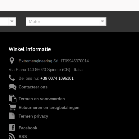
Motor
Winkel informatie
IT09945370014
Via Piana 140 86020 Spinete (CB) - Italia
Bel ons nu:
+39 0874 1896381
Contacteer ons
Termen en voorwaarden
Retourneren en terugbetalingen
Termen privacy
Facebook
RSS