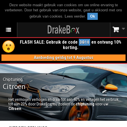
Deze website maakt gebruik van cookies om uw online ervaring te
verbeteren. Door het gebruik van onze website, gaat u akkoord met ons
gebruik van cookies.
Lees verder
.
Ok
FLASH SALE: Gebruik de code
en ontvang 10%
DB10
korting.
Aanbieding geldig tot 9 Augustus
Chiptuning
Citroen
Het vermogen verhogen en draai tot aan 40% en verlagen het verbruik
tot aan 20% door DrakeBox; nu zoeken de
chiptuning
voor uw
Citroen
.
CHIPTUNING