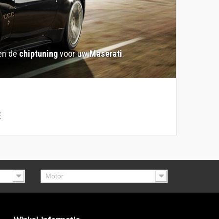
ken de
chiptuning
voor uw
Maserati
.
E
Motor