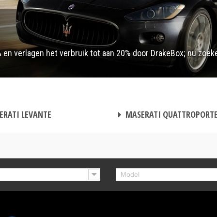
 en verlagen het verbruik tot aan 20% door DrakeBox; nu zoe
CHIPTUNING
RATI LEVANTE
MASERATI QUATTROPORT
Model