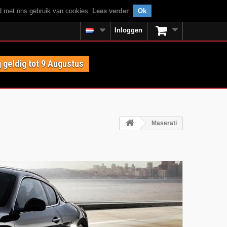
rd met ons gebruik van cookies.
Lees verder
.
Ok
Inloggen
 geldig tot 9 Augustus
Maserati