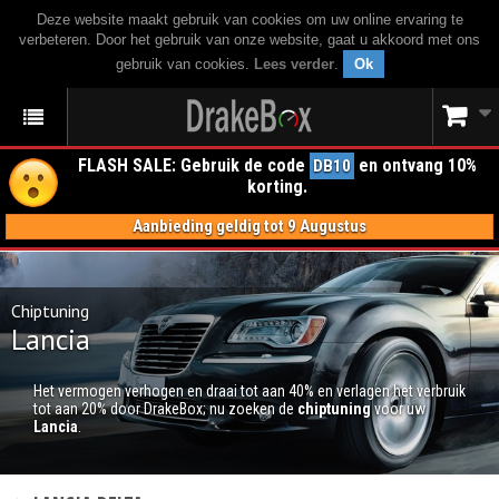
Deze website maakt gebruik van cookies om uw online ervaring te
verbeteren. Door het gebruik van onze website, gaat u akkoord met ons
gebruik van cookies.
Lees verder
.
Ok
FLASH SALE: Gebruik de code
en ontvang 10%
DB10
korting.
Aanbieding geldig tot 9 Augustus
Chiptuning
Lancia
Het vermogen verhogen en draai tot aan 40% en verlagen het verbruik
tot aan 20% door DrakeBox; nu zoeken de
chiptuning
voor uw
Lancia
.
CHIPTUNING