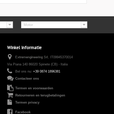
Motor
Winkel informatie
IT09945370014
Via Piana 140 86020 Spinete (CB) - Italia
Bel ons nu:
+39 0874 1896381
Contacteer ons
Termen en voorwaarden
Retourneren en terugbetalingen
Termen privacy
Facebook