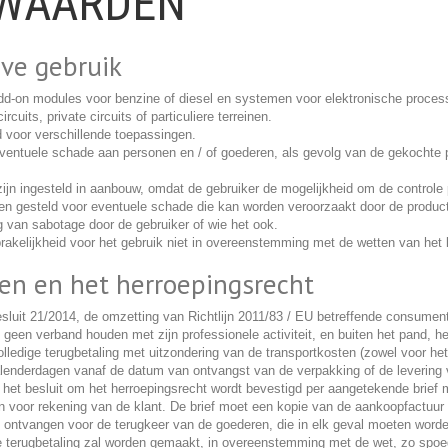
WAARDEN
ive gebruik
add-on modules voor benzine of diesel en systemen voor elektronische process
rcuits, private circuits of particuliere terreinen.
d voor verschillende toepassingen.
eventuele schade aan personen en / of goederen, als gevolg van de gekochte p
ijn ingesteld in aanbouw, omdat de gebruiker de mogelijkheid om de control
den gesteld voor eventuele schade die kan worden veroorzaakt door de produ
lg van sabotage door de gebruiker of wie het ook.
rakelijkheid voor het gebruik niet in overeenstemming met de wetten van het
ren en het herroepingsrecht
sluit 21/2014, de omzetting van Richtlijn 2011/83 / EU betreffende consumen
geen verband houden met zijn professionele activiteit, en buiten het pand, he
lledige terugbetaling met uitzondering van de transportkosten (zowel voor he
kalenderdagen vanaf de datum van ontvangst van de verpakking of de leverin
 het besluit om het herroepingsrecht wordt bevestigd per aangetekende brief 
 voor rekening van de klant. De brief moet een kopie van de aankoopfactuur 
 ontvangen voor de terugkeer van de goederen, die in elk geval moeten worden
 De terugbetaling zal worden gemaakt, in overeenstemming met de wet, zo spoed