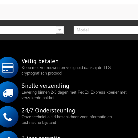
Model
Veilig betalen
Koop met vertrouwen en veiligheid dankzij de TLS
cryptografisch protocol
Snelle verzending
Levering binnen 2-3 dagen met FedEx Express koerier met
verzekerde pakket
24/7 Ondersteuning
Onze technici altijd beschikbaar voor informatie en
technische bijstand