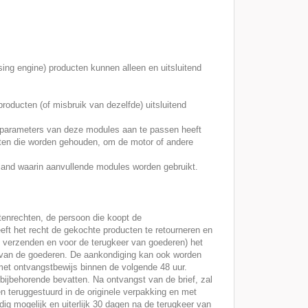
ing engine) producten kunnen alleen en uitsluitend
roducten (of misbruik van dezelfde) uitsluitend
e parameters van deze modules aan te passen heeft
cten die worden gehouden, om de motor of andere
 land waarin aanvullende modules worden gebruikt.
tenrechten, de persoon die koopt de
eft het recht de gekochte producten te retourneren en
t verzenden en voor de terugkeer van goederen) het
g van de goederen. De aankondiging kan ook worden
met ontvangstbewijs binnen de volgende 48 uur.
bijbehorende bevatten. Na ontvangst van de brief, zal
 teruggestuurd in de originele verpakking en met
ig mogelijk en uiterlijk 30 dagen na de terugkeer van