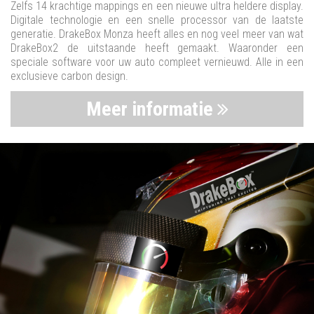
Zelfs 14 krachtige mappings en een nieuwe ultra heldere display.
Digitale technologie en een snelle processor van de laatste
generatie. DrakeBox Monza heeft alles en nog veel meer van wat
DrakeBox2 de uitstaande heeft gemaakt. Waaronder een
speciale software voor uw auto compleet vernieuwd. Alle in een
exclusieve carbon design.
Meer informatie