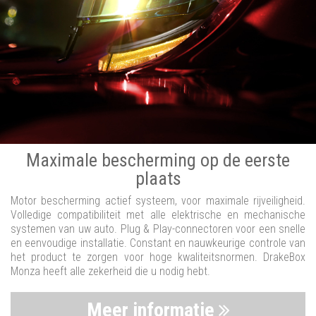
Maximale bescherming op de eerste
plaats
Motor bescherming actief systeem, voor maximale rijveiligheid.
Volledige compatibiliteit met alle elektrische en mechanische
systemen van uw auto. Plug & Play-connectoren voor een snelle
en eenvoudige installatie. Constant en nauwkeurige controle van
het product te zorgen voor hoge kwaliteitsnormen. DrakeBox
Monza heeft alle zekerheid die u nodig hebt.
Meer informatie