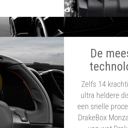
De mee
technol
Zelfs 14 krach
ultra heldere di
een snelle proce
DrakeBox Monza 