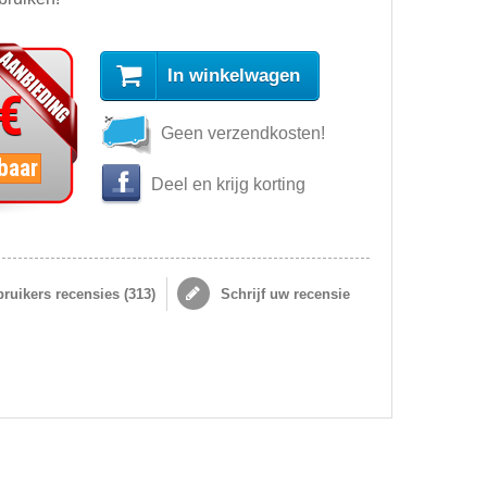
In winkelwagen
 €
Geen verzendkosten!
baar
Deel en krijg korting
ruikers recensies (
313
)
Schrijf uw recensie