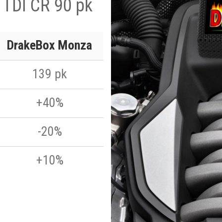
 TDI CR 90 pk
DrakeBox Monza
139 pk
+40%
-20%
+10%