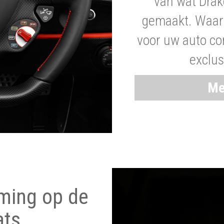
van wat Drak
gemaakt. Waaro
voor uw auto co
exclus
Me
ming op de
ats