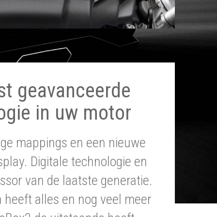
st geavanceerde
ogie in uw motor
tige mappings en een nieuwe
splay. Digitale technologie en
ssor van de laatste generatie.
heeft alles en nog veel meer