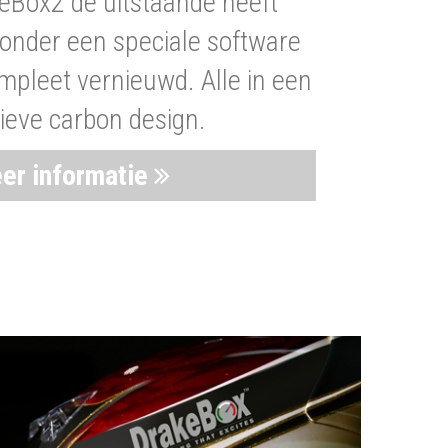
eBox2 de uitstaande heeft
nder een speciale software
mpleet vernieuwd. Alle in een
ieve carbon design.
er informatie