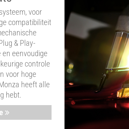
systeem, voor
ge compatibiliteit
 mechanische
lug & Play-
e en eenvoudige
wkeurige controle
en voor hoge
Monza heeft alle
ig hebt.
ie