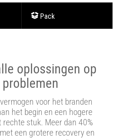
Pack
lle oplossingen op
 problemen
vermogen voor het branden
aan het begin en een hogere
t rechte stuk. Meer dan 40%
 met een grotere recovery en