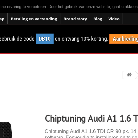
ne ervaring te verbeteren. Door het gebruik van onze website, gaat u akkoo
ap
Betaling en verzending
Brand story
Blog
Video
Gebruik de code
DB10
en ontvang 10% korting.
Aanbieding
Chiptuning Audi A1 1.6 
Chiptuning Audi A1 1.6 TDI CR 90 pk. 14 k
software. Eenvoudig te installeren en te ge