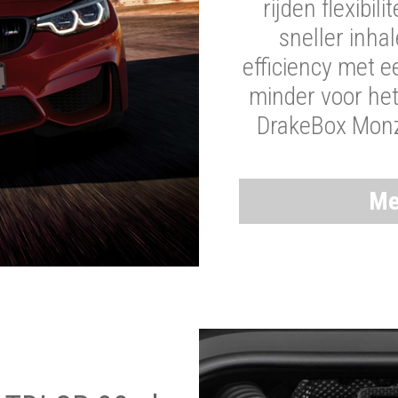
rijden flexibil
sneller inha
efficiency met 
minder voor he
DrakeBox Monza
Me