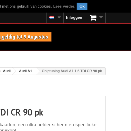
rd met ons gebruik van cookies.
Lees verder
.
Ok
Inloggen
 geldig tot 9 Augustus
Audi
Audi A1
Chiptuning Audi A1 1.6 TDI CR 90 pk
TDI CR 90 pk
aarten, een ultra helder scherm en specifieke
bruiken!