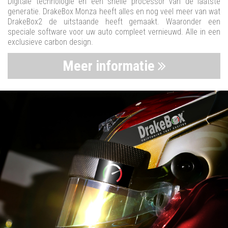
Digitale technologie en een snelle processor van de laatste
generatie. DrakeBox Monza heeft alles en nog veel meer van wat
DrakeBox2 de uitstaande heeft gemaakt. Waaronder een
speciale software voor uw auto compleet vernieuwd. Alle in een
exclusieve carbon design.
Meer informatie