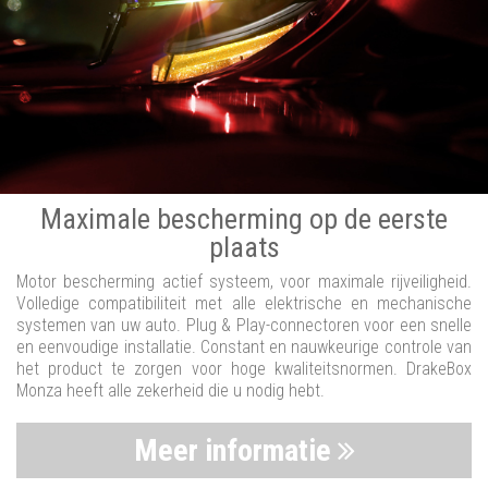
Maximale bescherming op de eerste
plaats
Motor bescherming actief systeem, voor maximale rijveiligheid.
Volledige compatibiliteit met alle elektrische en mechanische
systemen van uw auto. Plug & Play-connectoren voor een snelle
en eenvoudige installatie. Constant en nauwkeurige controle van
het product te zorgen voor hoge kwaliteitsnormen. DrakeBox
Monza heeft alle zekerheid die u nodig hebt.
Meer informatie