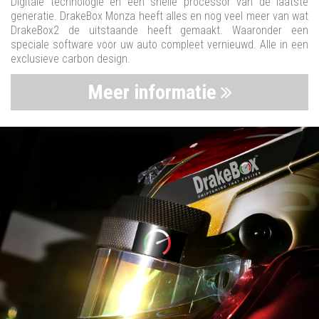
Digitale technologie en een snelle processor van de laatste
generatie. DrakeBox Monza heeft alles en nog veel meer van wat
DrakeBox2 de uitstaande heeft gemaakt. Waaronder een
speciale software voor uw auto compleet vernieuwd. Alle in een
exclusieve carbon design.
Meer informatie