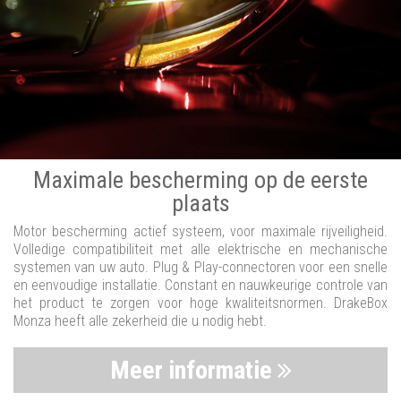
Maximale bescherming op de eerste
plaats
Motor bescherming actief systeem, voor maximale rijveiligheid.
Volledige compatibiliteit met alle elektrische en mechanische
systemen van uw auto. Plug & Play-connectoren voor een snelle
en eenvoudige installatie. Constant en nauwkeurige controle van
het product te zorgen voor hoge kwaliteitsnormen. DrakeBox
Monza heeft alle zekerheid die u nodig hebt.
Meer informatie