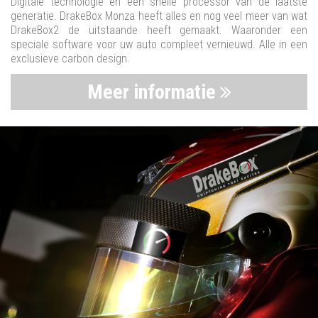
Digitale technologie en een snelle processor van de laatste
generatie. DrakeBox Monza heeft alles en nog veel meer van wat
DrakeBox2 de uitstaande heeft gemaakt. Waaronder een
speciale software voor uw auto compleet vernieuwd. Alle in een
exclusieve carbon design.
Meer informatie