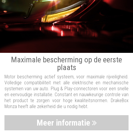
Maximale bescherming op de eerste
plaats
Motor bescherming actief systeem, voor maximale rijveiligheid.
Volledige compatibiliteit met alle elektrische en mechanische
systemen van uw auto. Plug & Play-connectoren voor een snelle
en eenvoudige installatie. Constant en nauwkeurige controle van
het product te zorgen voor hoge kwaliteitsnormen. DrakeBox
Monza heeft alle zekerheid die u nodig hebt.
Meer informatie