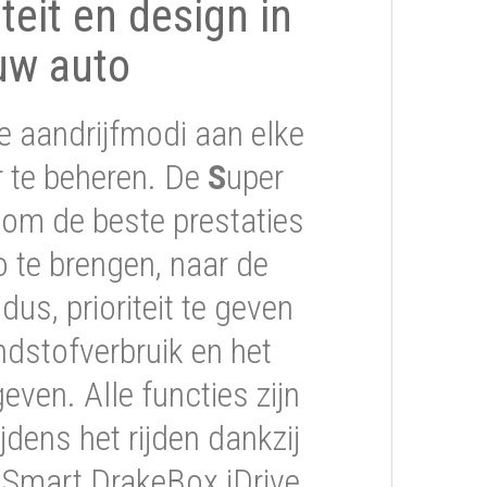
iteit en design in
uw auto
e aandrijfmodi aan elke
er te beheren. De
S
uper
om de beste prestaties
 te brengen, naar de
s, prioriteit te geven
ndstofverbruik en het
geven. Alle functies zijn
jdens het rijden dankzij
 Smart DrakeBox iDrive