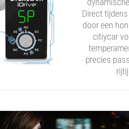
dynamische 
Direct tijden
door een hon
citiycar 
temperamen
precies pas
rijt