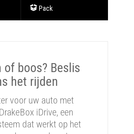
Pack
of boos? Beslis
ns het rijden
ter voor uw auto met
DrakeBox iDrive, een
steem dat werkt op het