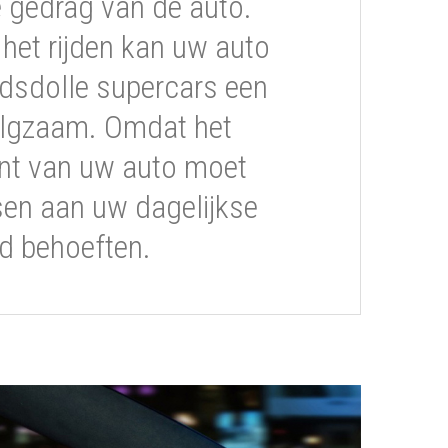
gedrag van de auto.
s het rijden kan uw auto
dsdolle supercars een
volgzaam. Omdat het
t van uw auto moet
sen aan uw dagelijkse
ijd behoeften.