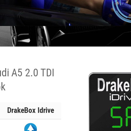
di A5 2.0 TDI
pk
DrakeBox Idrive