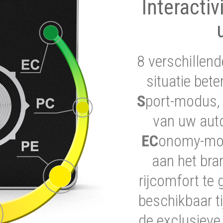
Interactiv
8 verschillend
situatie bet
S
port-modus, 
van uw auto
EC
onomy-modu
aan het bra
rijcomfort te 
beschikbaar ti
de exclusieve