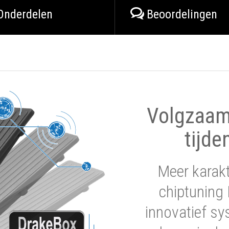
Onderdelen
Beoordelingen
Volgzaam 
tijde
Meer karak
chiptuning 
innovatief sy