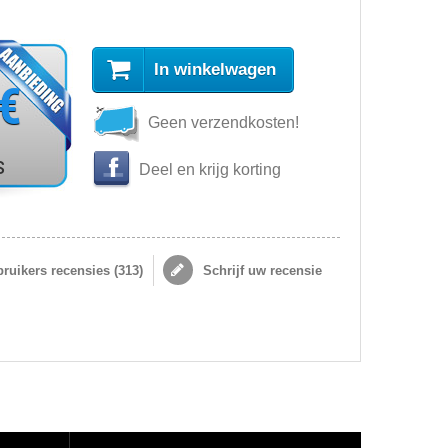
In winkelwagen
 €
Geen verzendkosten!
s
Deel en krijg korting
ruikers recensies (
313
)
Schrijf uw recensie