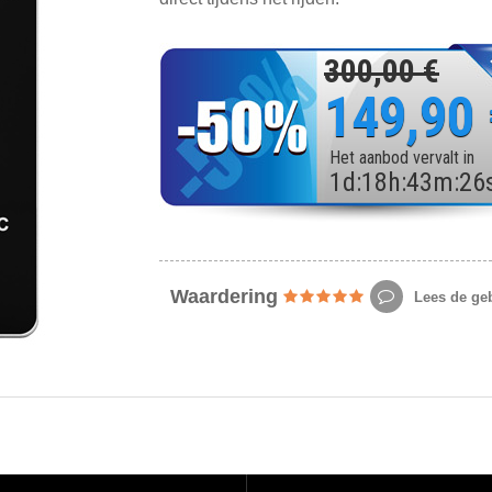
300,00 €
149,90
Het aanbod vervalt in
1
d
:
18
h
:
43
m
:
24
Waardering
Lees de geb