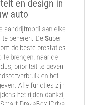
iteit en design in
uw auto
e aandrijfmodi aan elke
er te beheren. De
S
uper
om de beste prestaties
 te brengen, naar de
s, prioriteit te geven
ndstofverbruik en het
geven. Alle functies zijn
jdens het rijden dankzij
 Smart DrakeBox iDrive