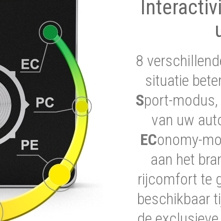
Interactiv
8 verschillend
situatie bet
S
port-modus, 
van uw auto
EC
onomy-modu
aan het bra
rijcomfort te 
beschikbaar ti
de exclusieve