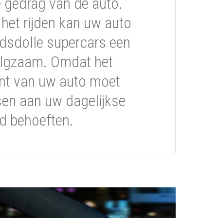
gedrag van de auto.
s het rijden kan uw auto
dsdolle supercars een
volgzaam. Omdat het
t van uw auto moet
sen aan uw dagelijkse
ijd behoeften.