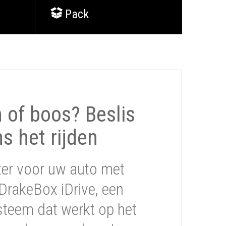
Pack
of boos? Beslis
ns het rijden
ter voor uw auto met
DrakeBox iDrive, een
steem dat werkt op het