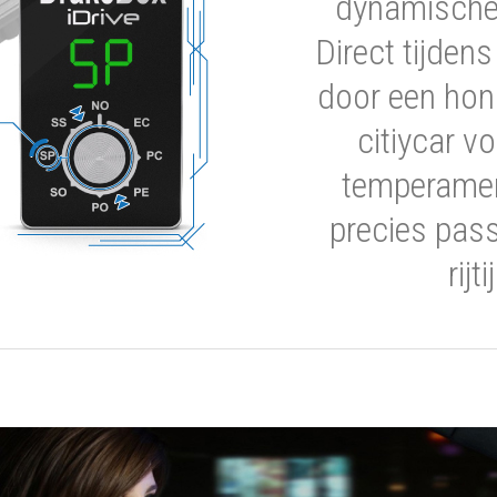
dynamische 
Direct tijden
door een hon
citiycar 
temperamen
precies pas
rijt