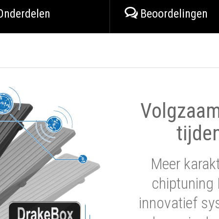
Onderdelen
Beoordelingen
Volgzaam 
tijde
Meer karak
chiptuning 
innovatief sy