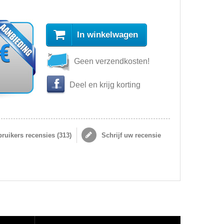
In winkelwagen
 €
Geen verzendkosten!
Deel en krijg korting
ruikers recensies (
313
)
Schrijf uw recensie