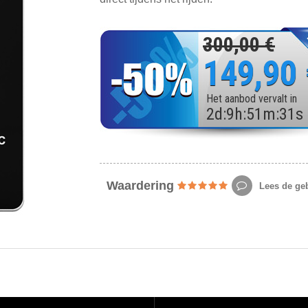
300,00 €
149,90
Het aanbod vervalt in
2
d
:
9
h
:
51
m
:
29
s
Waardering
Lees de geb