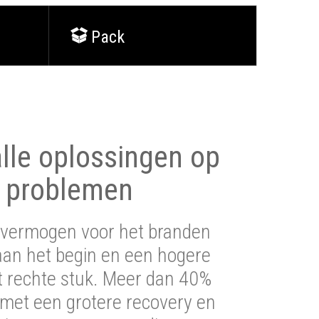
Pack
lle oplossingen op
 problemen
vermogen voor het branden
aan het begin en een hogere
t rechte stuk. Meer dan 40%
 met een grotere recovery en