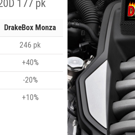
20D 177 pk
DrakeBox Monza
246 pk
+40%
-20%
+10%