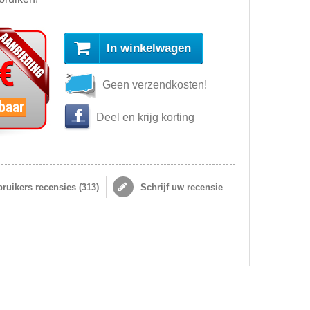
In winkelwagen
 €
Geen verzendkosten!
baar
Deel en krijg korting
ruikers recensies (
313
)
Schrijf uw recensie