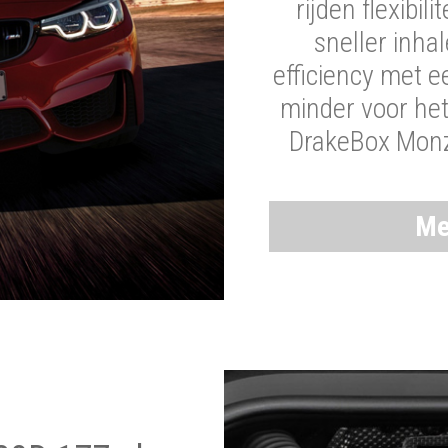
rijden flexibil
sneller inha
efficiency met 
minder voor he
DrakeBox Monza
Me