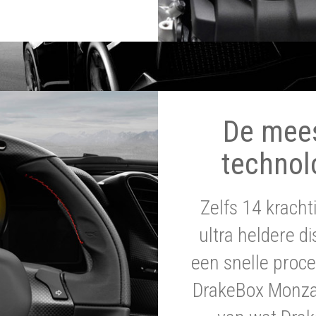
De mee
technol
Zelfs 14 krach
ultra heldere di
een snelle proce
DrakeBox Monza 