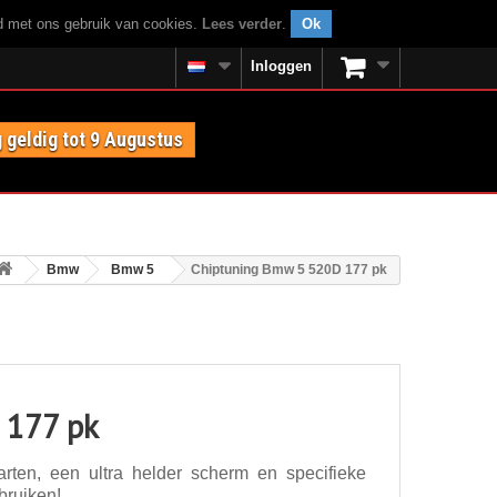
rd met ons gebruik van cookies.
Lees verder
.
Ok
Inloggen
 geldig tot 9 Augustus
Bmw
Bmw 5
Chiptuning Bmw 5 520D 177 pk
 177 pk
ten, een ultra helder scherm en specifieke
bruiken!