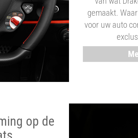
van wat Drak
gemaakt. Waaro
voor uw auto co
exclus
Me
ming op de
ats