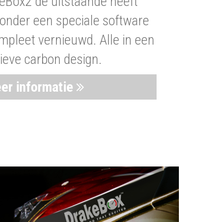
eBox2 de uitstaande heeft
nder een speciale software
mpleet vernieuwd. Alle in een
ieve carbon design.
er informatie