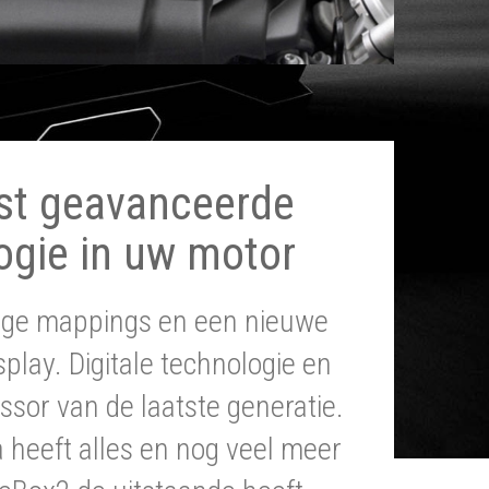
st geavanceerde
ogie in uw motor
tige mappings en een nieuwe
splay. Digitale technologie en
ssor van de laatste generatie.
heeft alles en nog veel meer