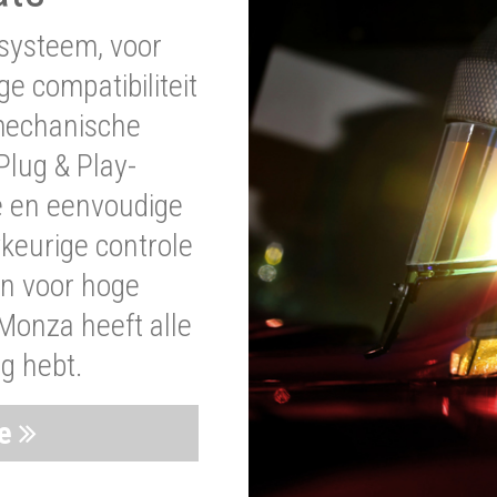
systeem, voor
ge compatibiliteit
 mechanische
lug & Play-
e en eenvoudige
wkeurige controle
en voor hoge
Monza heeft alle
ig hebt.
ie