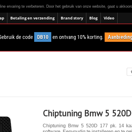
ne ervaring te verbeteren. Door het gebruik van onze website, gaat u akkoo
ap
Betaling en verzending
Brand story
Blog
Video
Gebruik de code
DB10
en ontvang 10% korting.
Aanbieding
Chiptuning Bmw 5 520D
Chiptuning Bmw 5 520D 177 pk. 14 kaar
software. Eenvoudig te installeren en te ge