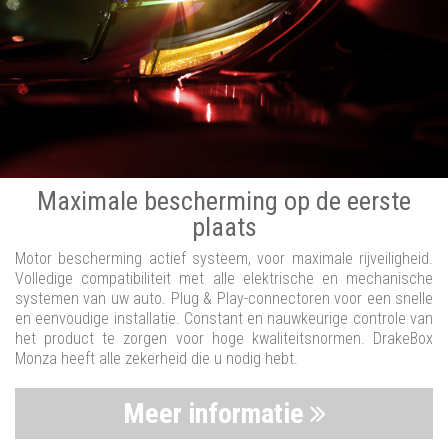
Maximale bescherming op de eerste
plaats
Motor bescherming actief systeem, voor maximale rijveiligheid.
Volledige compatibiliteit met alle elektrische en mechanische
systemen van uw auto. Plug & Play-connectoren voor een snelle
en eenvoudige installatie. Constant en nauwkeurige controle van
het product te zorgen voor hoge kwaliteitsnormen. DrakeBox
Monza heeft alle zekerheid die u nodig hebt.
Meer informatie