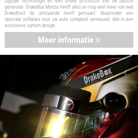
Digitale technologie en een snelle processor van de laatste
generatie. DrakeBox Monza heeft alles en nog veel meer van wat
DrakeBox2 de uitstaande heeft gemaakt. Waaronder een
speciale software voor uw auto compleet vernieuwd. Alle in een
exclusieve carbon design.
Meer informatie