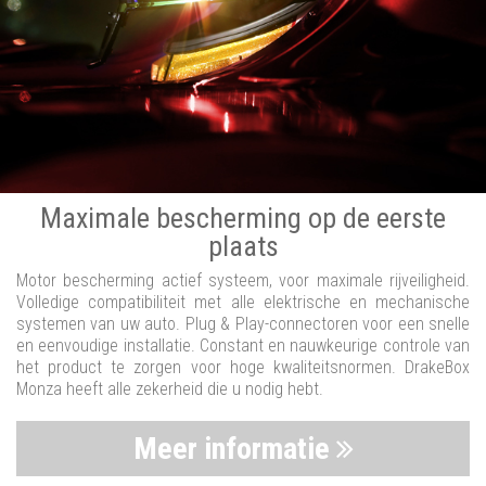
Maximale bescherming op de eerste
plaats
Motor bescherming actief systeem, voor maximale rijveiligheid.
Volledige compatibiliteit met alle elektrische en mechanische
systemen van uw auto. Plug & Play-connectoren voor een snelle
en eenvoudige installatie. Constant en nauwkeurige controle van
het product te zorgen voor hoge kwaliteitsnormen. DrakeBox
Monza heeft alle zekerheid die u nodig hebt.
Meer informatie