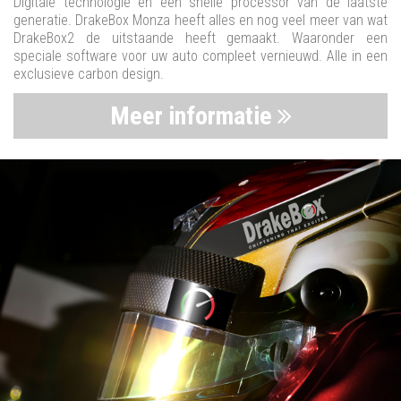
Digitale technologie en een snelle processor van de laatste
generatie. DrakeBox Monza heeft alles en nog veel meer van wat
DrakeBox2 de uitstaande heeft gemaakt. Waaronder een
speciale software voor uw auto compleet vernieuwd. Alle in een
exclusieve carbon design.
Meer informatie