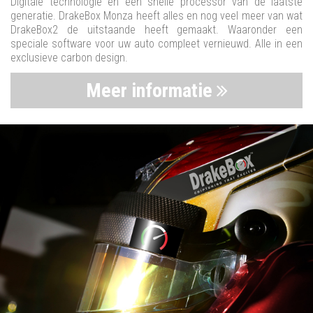
Digitale technologie en een snelle processor van de laatste
generatie. DrakeBox Monza heeft alles en nog veel meer van wat
DrakeBox2 de uitstaande heeft gemaakt. Waaronder een
speciale software voor uw auto compleet vernieuwd. Alle in een
exclusieve carbon design.
Meer informatie