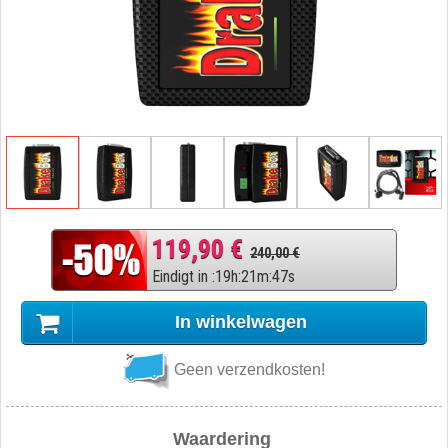
119,90 €
240,00 €
Eindigt in
:
19
h
:
21
m
:
46
s
In winkelwagen
Geen verzendkosten!
Waardering