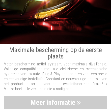
Maximale bescherming op de eerste
plaats
Motor bescherming actief systeem, voor maximale rijveiligheid.
Volledige compatibiliteit met alle elektrische en mechanische
systemen van uw auto. Plug & Play-connectoren voor een snelle
en eenvoudige installatie. Constant en nauwkeurige controle van
het product te zorgen voor hoge kwaliteitsnormen. DrakeBox
Monza heeft alle zekerheid die u nodig hebt.
Meer informatie