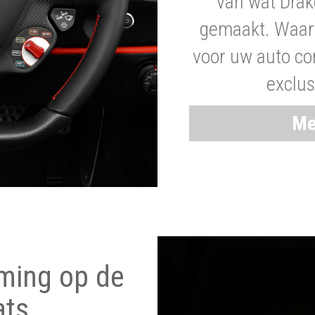
van wat Drak
gemaakt. Waaro
voor uw auto co
exclus
Me
ming op de
ats