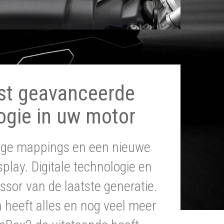
st geavanceerde
ogie in uw motor
tige mappings en een nieuwe
splay. Digitale technologie en
ssor van de laatste generatie.
heeft alles en nog veel meer