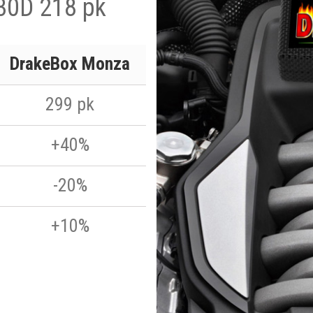
30D 218 pk
DrakeBox Monza
299 pk
+40%
-20%
+10%