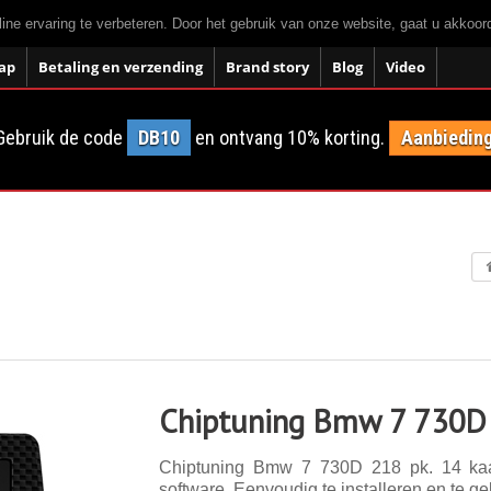
ne ervaring te verbeteren. Door het gebruik van onze website, gaat u akkoo
ap
Betaling en verzending
Brand story
Blog
Video
Gebruik de code
DB10
en ontvang 10% korting.
Aanbieding
Chiptuning Bmw 7 730D
Chiptuning Bmw 7 730D 218 pk. 14 kaar
software. Eenvoudig te installeren en te ge