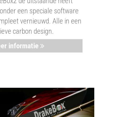
eBox2 de uitstaande heeft
nder een speciale software
mpleet vernieuwd. Alle in een
ieve carbon design.
er informatie