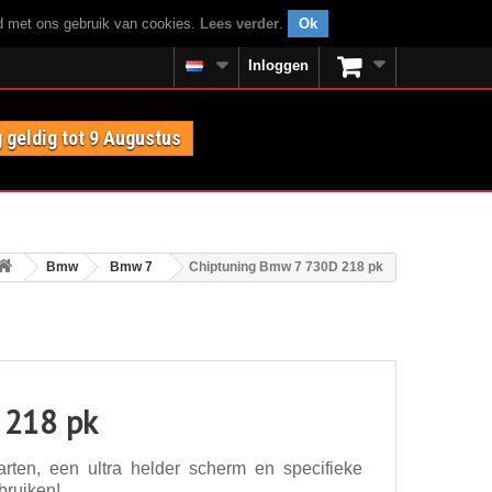
rd met ons gebruik van cookies.
Lees verder
.
Ok
Inloggen
 geldig tot 9 Augustus
Bmw
Bmw 7
Chiptuning Bmw 7 730D 218 pk
 218 pk
ten, een ultra helder scherm en specifieke
bruiken!