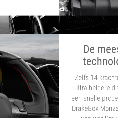
De mee
technol
Zelfs 14 krach
ultra heldere di
een snelle proce
DrakeBox Monza 