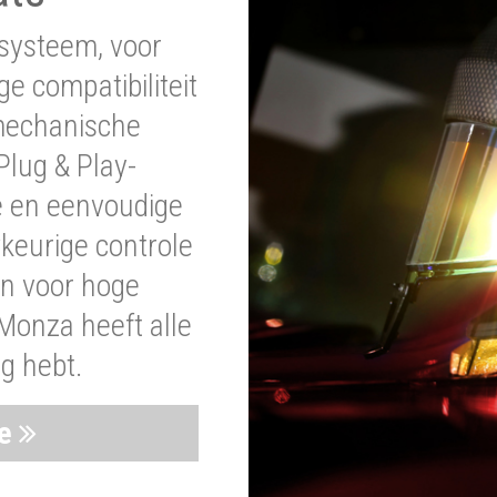
systeem, voor
ge compatibiliteit
 mechanische
lug & Play-
e en eenvoudige
wkeurige controle
en voor hoge
Monza heeft alle
ig hebt.
ie