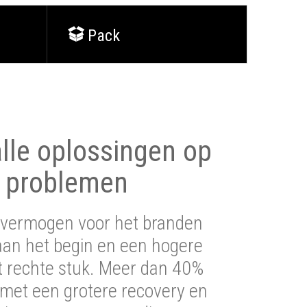
Pack
lle oplossingen op
 problemen
vermogen voor het branden
aan het begin en een hogere
t rechte stuk. Meer dan 40%
 met een grotere recovery en