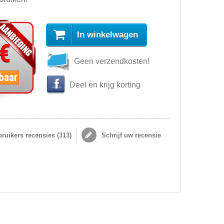
In winkelwagen
 €
Geen verzendkosten!
baar
Deel en krijg korting
ruikers recensies (
313
)
Schrijf uw recensie