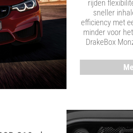
rijden flexibil
sneller inha
efficiency met 
minder voor he
DrakeBox Monza
Me