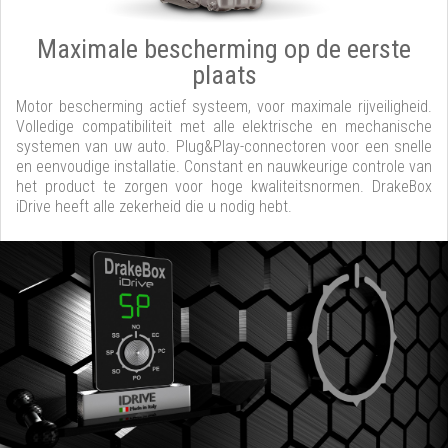
Maximale bescherming op de eerste
plaats
Motor bescherming actief systeem, voor maximale rijveiligheid.
Volledige compatibiliteit met alle elektrische en mechanische
systemen van uw auto. Plug&Play-connectoren voor een snelle
en eenvoudige installatie. Constant en nauwkeurige controle van
het product te zorgen voor hoge kwaliteitsnormen. DrakeBox
iDrive heeft alle zekerheid die u nodig hebt.