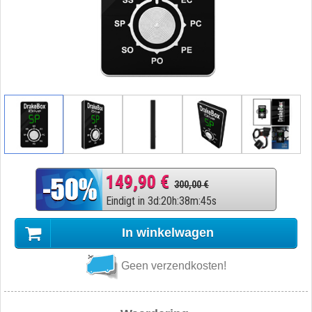
149,90 €
300,00 €
Eindigt in
3
d
:
20
h
:
38
m
:
44
s
In winkelwagen
Geen verzendkosten!