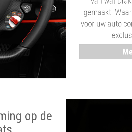
van wat Drak
gemaakt. Waaro
voor uw auto co
exclus
Me
ming op de
ats