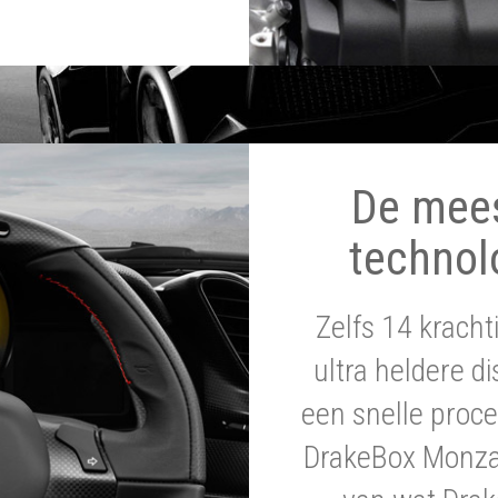
De mee
technol
Zelfs 14 krach
ultra heldere di
een snelle proce
DrakeBox Monza 