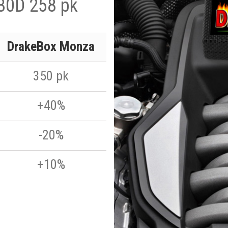
30D 258 pk
DrakeBox Monza
350 pk
+40%
-20%
+10%