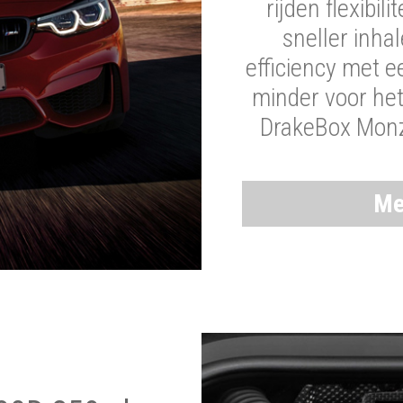
rijden flexibil
sneller inha
efficiency met 
minder voor he
DrakeBox Monza
Me