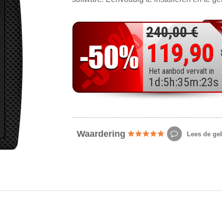
240,00 €
119,90
Het aanbod vervalt in
1
d
:
5
h
:
35
m
:
21
s
Waardering
Lees de geb