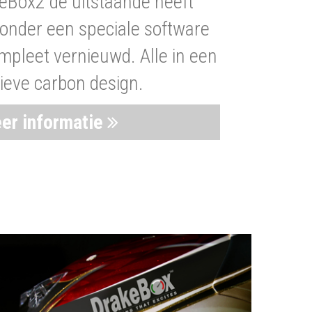
eBox2 de uitstaande heeft
nder een speciale software
mpleet vernieuwd. Alle in een
ieve carbon design.
er informatie