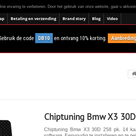
ne ervaring te verbeteren. Door het gebruik van onze website, gaat u akkoo
ap
Betaling en verzending
Brand story
Blog
Video
Gebruik de code
DB10
en ontvang 10% korting.
Aanbieding
Chiptuning Bmw X3 30D
Chiptuning Bmw X3 30D 258 pk. 14 kaar
software. Eenvoudig te installeren en te ge