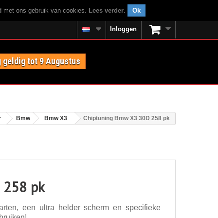
rd met ons gebruik van cookies.
Lees verder
.
Ok
Inloggen
 geldig tot 9 Augustus
Bmw
Bmw X3
Chiptuning Bmw X3 30D 258 pk
 258 pk
ten, een ultra helder scherm en specifieke
bruiken!