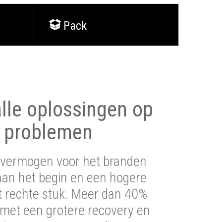
Pack
lle oplossingen op
 problemen
vermogen voor het branden
aan het begin en een hogere
t rechte stuk. Meer dan 40%
 met een grotere recovery en