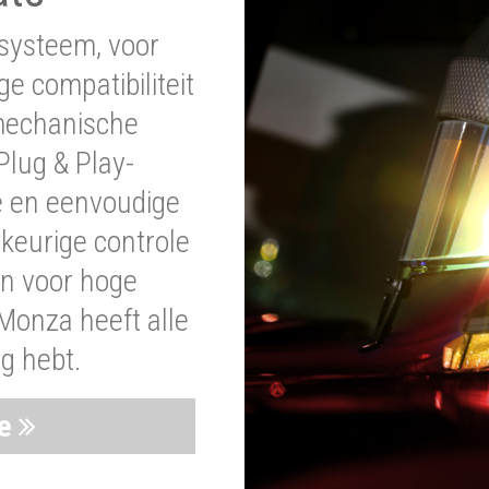
systeem, voor
ge compatibiliteit
 mechanische
lug & Play-
e en eenvoudige
wkeurige controle
en voor hoge
Monza heeft alle
ig hebt.
ie