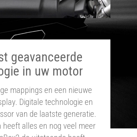
st geavanceerde
ogie in uw motor
tige mappings en een nieuwe
splay. Digitale technologie en
ssor van de laatste generatie.
heeft alles en nog veel meer