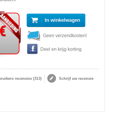
In winkelwagen
 €
Geen verzendkosten!
Deel en krijg korting
ruikers recensies (
313
)
Schrijf uw recensie