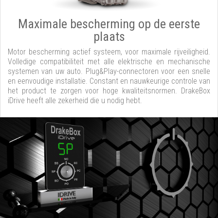
Maximale bescherming op de eerste
plaats
Motor bescherming actief systeem, voor maximale rijveiligheid.
Volledige compatibiliteit met alle elektrische en mechanische
systemen van uw auto. Plug&Play-connectoren voor een snelle
en eenvoudige installatie. Constant en nauwkeurige controle van
het product te zorgen voor hoge kwaliteitsnormen. DrakeBox
iDrive heeft alle zekerheid die u nodig hebt.