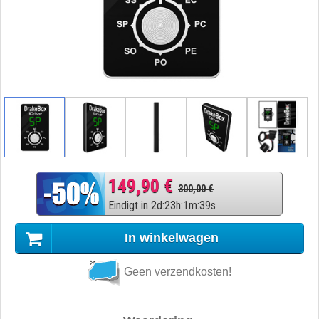
149,90 €
300,00 €
Eindigt in
2
d
:
23
h
:
1
m
:
38
s
In winkelwagen
Geen verzendkosten!