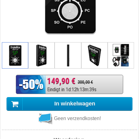
149,90 €
300,00 €
Eindigt in
1
d
:
12
h
:
13
m
:
38
s
In winkelwagen
Geen verzendkosten!