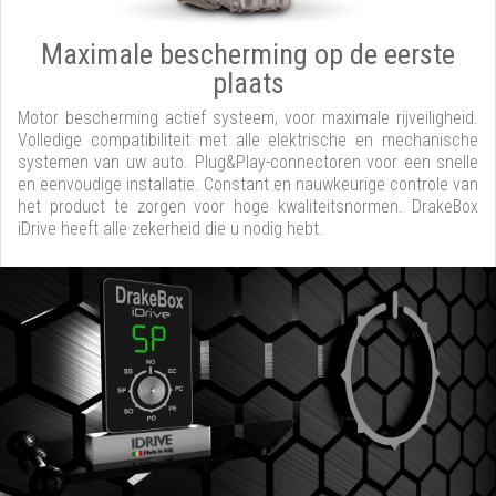
Maximale bescherming op de eerste
plaats
Motor bescherming actief systeem, voor maximale rijveiligheid.
Volledige compatibiliteit met alle elektrische en mechanische
systemen van uw auto. Plug&Play-connectoren voor een snelle
en eenvoudige installatie. Constant en nauwkeurige controle van
het product te zorgen voor hoge kwaliteitsnormen. DrakeBox
iDrive heeft alle zekerheid die u nodig hebt.