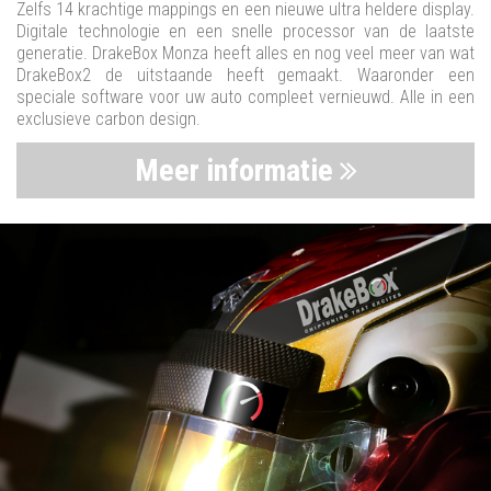
Zelfs 14 krachtige mappings en een nieuwe ultra heldere display.
Digitale technologie en een snelle processor van de laatste
generatie. DrakeBox Monza heeft alles en nog veel meer van wat
DrakeBox2 de uitstaande heeft gemaakt. Waaronder een
speciale software voor uw auto compleet vernieuwd. Alle in een
exclusieve carbon design.
Meer informatie