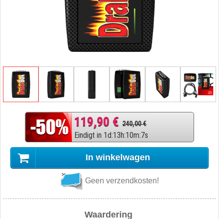
119,90 €
240,00 €
Eindigt in
1
d
:
13
h
:
10
m
:
6
s
In winkelwagen
Geen verzendkosten!
Waardering