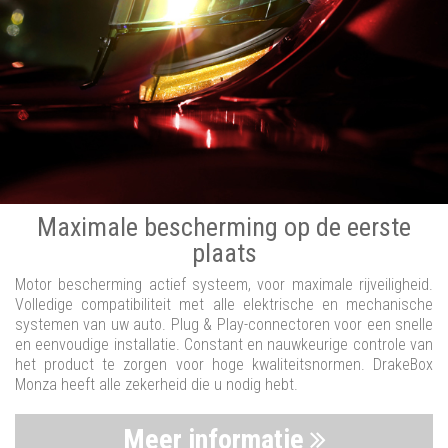
Maximale bescherming op de eerste
plaats
Motor bescherming actief systeem, voor maximale rijveiligheid.
Volledige compatibiliteit met alle elektrische en mechanische
systemen van uw auto. Plug & Play-connectoren voor een snelle
en eenvoudige installatie. Constant en nauwkeurige controle van
het product te zorgen voor hoge kwaliteitsnormen. DrakeBox
Monza heeft alle zekerheid die u nodig hebt.
Meer informatie