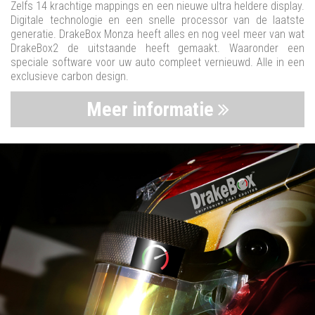
Zelfs 14 krachtige mappings en een nieuwe ultra heldere display.
Digitale technologie en een snelle processor van de laatste
generatie. DrakeBox Monza heeft alles en nog veel meer van wat
DrakeBox2 de uitstaande heeft gemaakt. Waaronder een
speciale software voor uw auto compleet vernieuwd. Alle in een
exclusieve carbon design.
Meer informatie