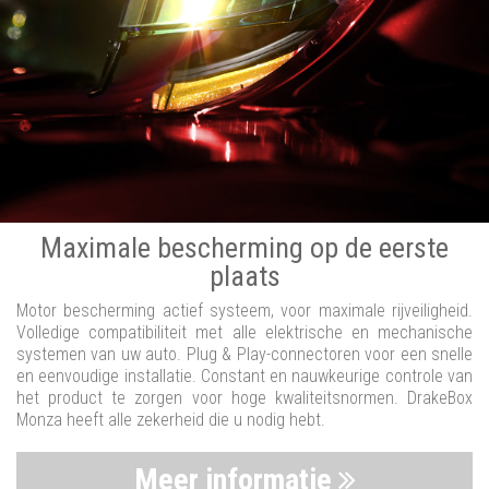
Maximale bescherming op de eerste
plaats
Motor bescherming actief systeem, voor maximale rijveiligheid.
Volledige compatibiliteit met alle elektrische en mechanische
systemen van uw auto. Plug & Play-connectoren voor een snelle
en eenvoudige installatie. Constant en nauwkeurige controle van
het product te zorgen voor hoge kwaliteitsnormen. DrakeBox
Monza heeft alle zekerheid die u nodig hebt.
Meer informatie