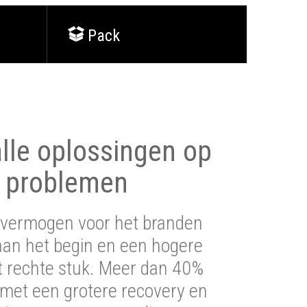
Pack
lle oplossingen op
 problemen
vermogen voor het branden
aan het begin en een hogere
t rechte stuk. Meer dan 40%
 met een grotere recovery en