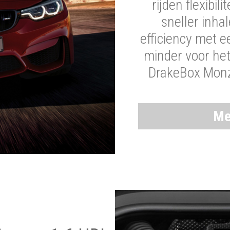
rijden flexibil
sneller inha
efficiency met 
minder voor he
DrakeBox Monza
Me