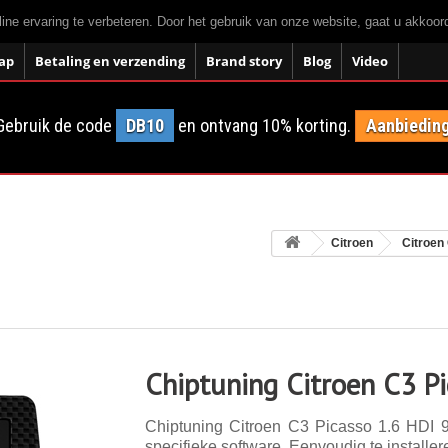
ne ervaring te verbeteren. Door het gebruik van onze website, gaat u akkoo
ap
Betaling en verzending
Brand story
Blog
Video
Gebruik de code
DB10
en ontvang 10% korting.
Aanbieding
Citroen
Citroen
Chiptuning Citroen C3 P
Chiptuning Citroen C3 Picasso 1.6 HDI 9
specifieke software. Eenvoudig te installer