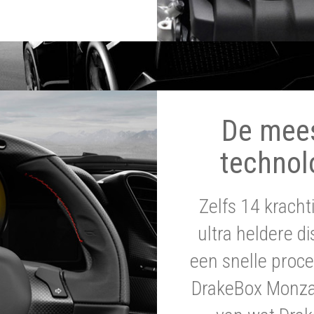
De mee
technol
Zelfs 14 krach
ultra heldere di
een snelle proce
DrakeBox Monza 