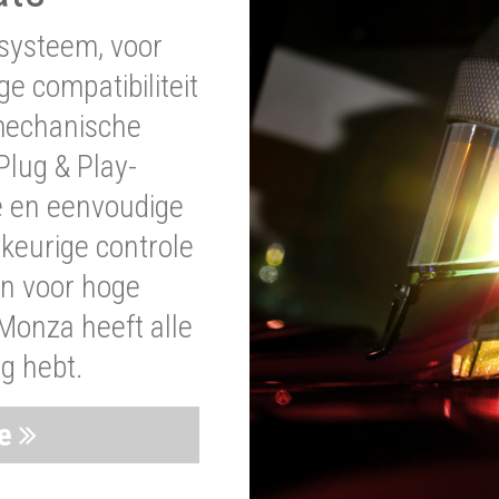
systeem, voor
ge compatibiliteit
 mechanische
lug & Play-
e en eenvoudige
wkeurige controle
en voor hoge
Monza heeft alle
ig hebt.
ie