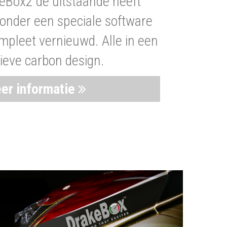
eBox2 de uitstaande heeft
nder een speciale software
mpleet vernieuwd. Alle in een
ieve carbon design.
er informatie