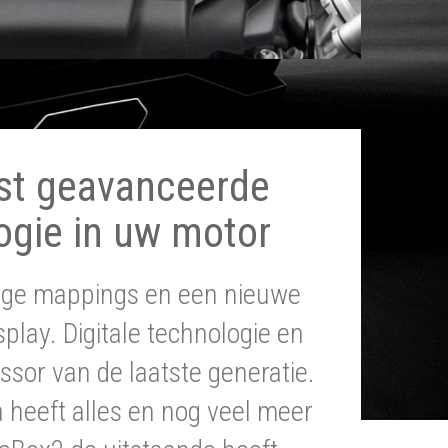
st geavanceerde
ogie in uw motor
tige mappings en een nieuwe
splay. Digitale technologie en
ssor van de laatste generatie.
heeft alles en nog veel meer