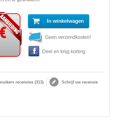
In winkelwagen
 €
Geen verzendkosten!
s
Deel en krijg korting
ruikers recensies (
313
)
Schrijf uw recensie