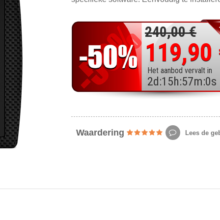
240,00 €
119,90
Het aanbod vervalt in
2
d
:
15
h
:
56
m
:
58
Waardering
Lees de geb