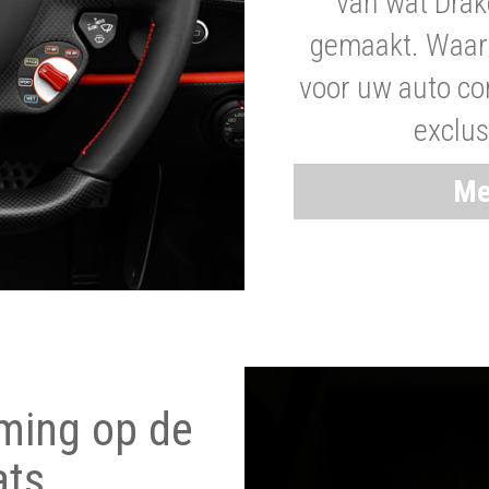
van wat Drak
gemaakt. Waaro
voor uw auto co
exclus
Me
ming op de
ats