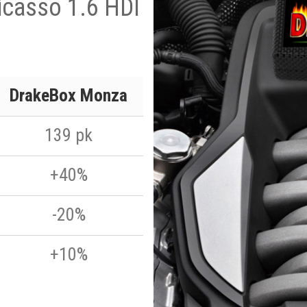
icasso 1.6 HDI
DrakeBox Monza
139 pk
+40%
-20%
+10%