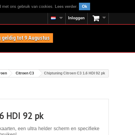
rd met ons gebruik van cookies.
Lees verder
.
Ok
Inloggen
 geldig tot 9 Augustus
roen
Citroen C3
Chiptuning Citroen C3 1.6 HDI 92 pk
.6 HDI 92 pk
aarten, een ultra helder scherm en specifieke
bruiken!