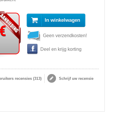
In winkelwagen
 €
Geen verzendkosten!
Deel en krijg korting
ruikers recensies (
313
)
Schrijf uw recensie