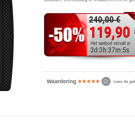
240,00 €
119,90
Het aanbod vervalt in
3
d
:
3
h
:
37
m
:
4
s
Waardering
Lees de geb