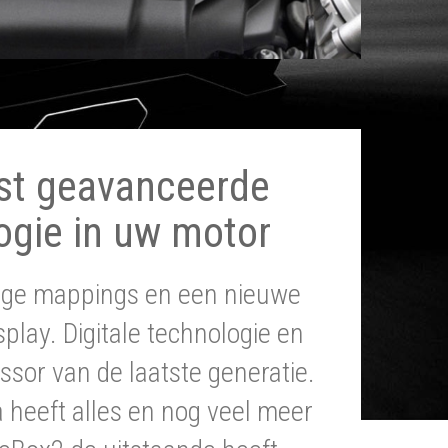
st geavanceerde
ogie in uw motor
tige mappings en een nieuwe
splay. Digitale technologie en
ssor van de laatste generatie.
heeft alles en nog veel meer