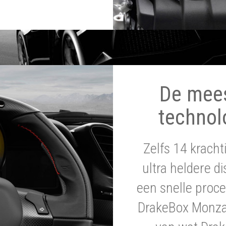
De mee
technol
Zelfs 14 krach
ultra heldere di
een snelle proce
DrakeBox Monza 