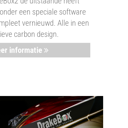
eBox2 de uitstaande heeft
nder een speciale software
mpleet vernieuwd. Alle in een
ieve carbon design.
er informatie