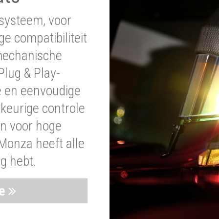
systeem, voor
ge compatibiliteit
 mechanische
lug & Play-
e en eenvoudige
wkeurige controle
en voor hoge
Monza heeft alle
ig hebt.
ie