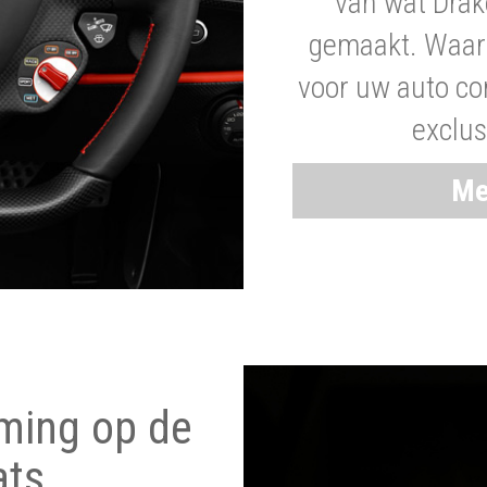
van wat Drak
gemaakt. Waaro
voor uw auto co
exclus
Me
ming op de
ats