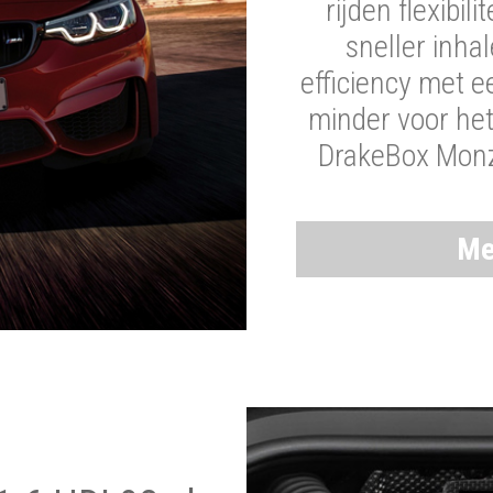
rijden flexibil
sneller inha
efficiency met 
minder voor he
DrakeBox Monza
Me