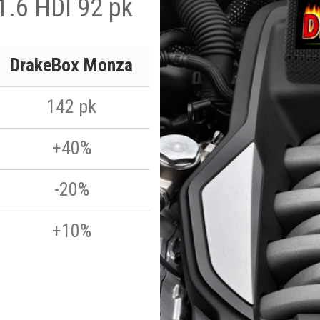
1.6 HDI 92 pk
DrakeBox Monza
142 pk
+40%
-20%
+10%