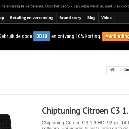
ne ervaring te verbeteren. Door het gebruik van onze website, gaat u akkoo
ap
Betaling en verzending
Brand story
Blog
Video
Gebruik de code
DB10
en ontvang 10% korting.
Aanbieding
Cit
Chiptuning Citroen C3 1
Chiptuning Citroen C3 1.6 HDI 92 pk. 14 k
software. Eenvoudig te installeren en te ge