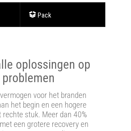
Pack
lle oplossingen op
 problemen
vermogen voor het branden
aan het begin en een hogere
t rechte stuk. Meer dan 40%
 met een grotere recovery en