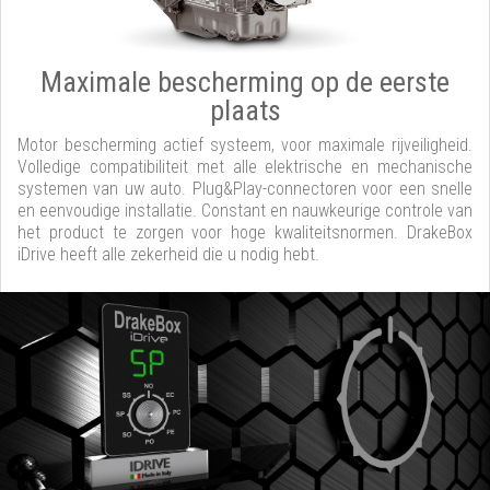
Maximale bescherming op de eerste
plaats
Motor bescherming actief systeem, voor maximale rijveiligheid.
Volledige compatibiliteit met alle elektrische en mechanische
systemen van uw auto. Plug&Play-connectoren voor een snelle
en eenvoudige installatie. Constant en nauwkeurige controle van
het product te zorgen voor hoge kwaliteitsnormen. DrakeBox
iDrive heeft alle zekerheid die u nodig hebt.