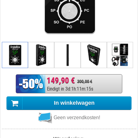
149,90 €
300,00 €
Eindigt in
3
d
:
1
h
:
11
m
:
14
s
In winkelwagen
Geen verzendkosten!