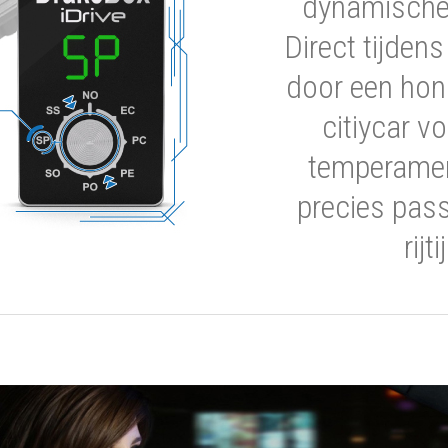
dynamische 
Direct tijden
door een hon
citiycar 
temperamen
precies pas
rijt