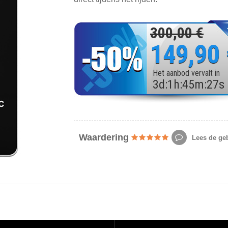
300,00 €
149,90
Het aanbod vervalt in
3
d
:
1
h
:
45
m
:
25
s
Waardering
Lees de geb