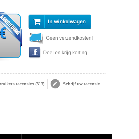
In winkelwagen
 €
Geen verzendkosten!
Deel en krijg korting
ruikers recensies (
313
)
Schrijf uw recensie