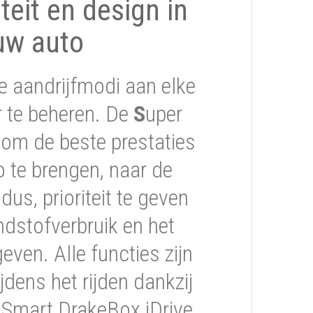
iteit en design in
uw auto
e aandrijfmodi aan elke
er te beheren. De
S
uper
om de beste prestaties
 te brengen, naar de
s, prioriteit te geven
ndstofverbruik en het
geven. Alle functies zijn
jdens het rijden dankzij
 Smart DrakeBox iDrive