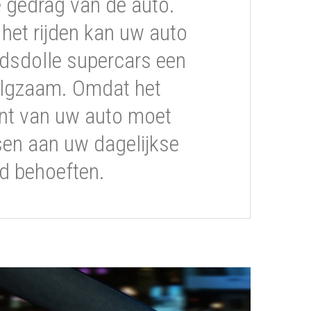
gedrag van de auto.
s het rijden kan uw auto
dsdolle supercars een
volgzaam. Omdat het
t van uw auto moet
sen aan uw dagelijkse
ijd behoeften.