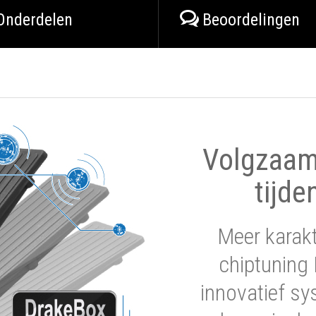
Onderdelen
Beoordelingen
Volgzaam 
tijde
Meer karak
chiptuning 
innovatief sy