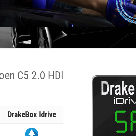
oen C5 2.0 HDI
DrakeBox Idrive