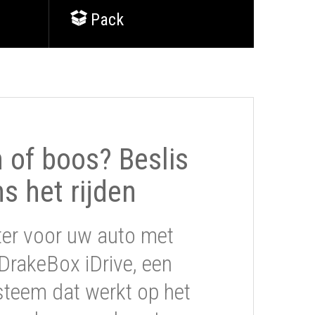
Pack
of boos? Beslis
ns het rijden
ter voor uw auto met
DrakeBox iDrive, een
steem dat werkt op het