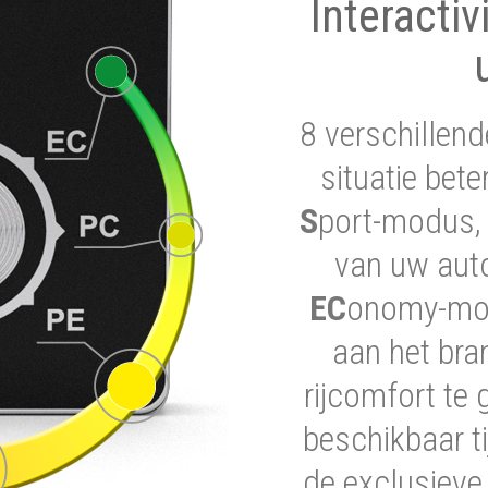
Interactiv
8 verschillend
situatie bet
S
port-modus, 
van uw auto
EC
onomy-modu
aan het bra
rijcomfort te 
beschikbaar ti
de exclusieve