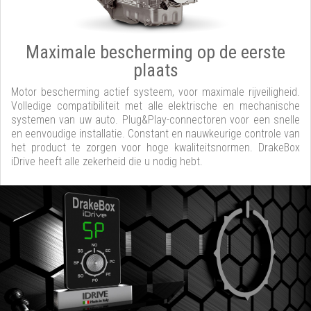
Maximale bescherming op de eerste
plaats
Motor bescherming actief systeem, voor maximale rijveiligheid.
Volledige compatibiliteit met alle elektrische en mechanische
systemen van uw auto. Plug&Play-connectoren voor een snelle
en eenvoudige installatie. Constant en nauwkeurige controle van
het product te zorgen voor hoge kwaliteitsnormen. DrakeBox
iDrive heeft alle zekerheid die u nodig hebt.