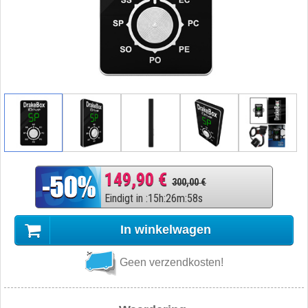
149,90 €
300,00 €
Eindigt in
:
15
h
:
26
m
:
57
s
In winkelwagen
Geen verzendkosten!