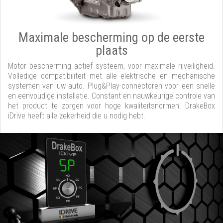
Maximale bescherming op de eerste
plaats
Motor bescherming actief systeem, voor maximale rijveiligheid.
Volledige compatibiliteit met alle elektrische en mechanische
systemen van uw auto. Plug&Play-connectoren voor een snelle
en eenvoudige installatie. Constant en nauwkeurige controle van
het product te zorgen voor hoge kwaliteitsnormen. DrakeBox
iDrive heeft alle zekerheid die u nodig hebt.