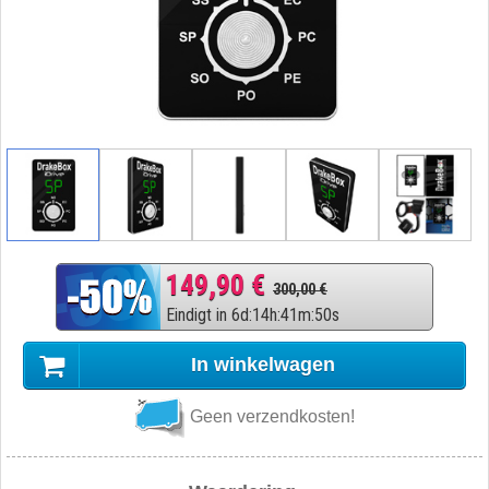
149,90 €
300,00 €
Eindigt in
6
d
:
14
h
:
41
m
:
50
s
In winkelwagen
Geen verzendkosten!