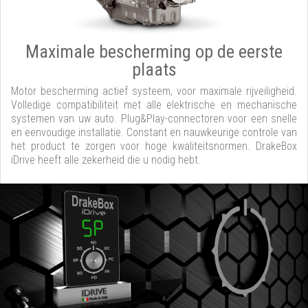
Maximale bescherming op de eerste
plaats
Motor bescherming actief systeem, voor maximale rijveiligheid.
Volledige compatibiliteit met alle elektrische en mechanische
systemen van uw auto. Plug&Play-connectoren voor een snelle
en eenvoudige installatie. Constant en nauwkeurige controle van
het product te zorgen voor hoge kwaliteitsnormen. DrakeBox
iDrive heeft alle zekerheid die u nodig hebt.