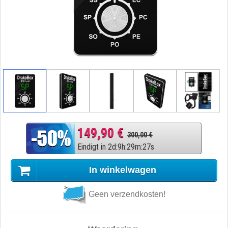
149,90 €
300,00 €
Eindigt in
2
d
:
9
h
:
29
m
:
26
s
In winkelwagen
Geen verzendkosten!