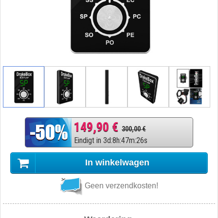
149,90 €
300,00 €
Eindigt in
3
d
:
8
h
:
47
m
:
25
s
In winkelwagen
Geen verzendkosten!