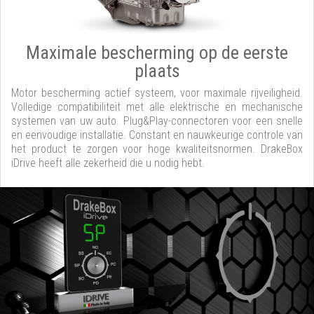
Maximale bescherming op de eerste
plaats
Motor bescherming actief systeem, voor maximale rijveiligheid.
Volledige compatibiliteit met alle elektrische en mechanische
systemen van uw auto. Plug&Play-connectoren voor een snelle
en eenvoudige installatie. Constant en nauwkeurige controle van
het product te zorgen voor hoge kwaliteitsnormen. DrakeBox
iDrive heeft alle zekerheid die u nodig hebt.