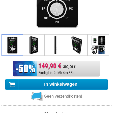
149,90 €
300,00 €
Eindigt in
2
d
:
6
h
:
4
m
:
32
s
In winkelwagen
Geen verzendkosten!