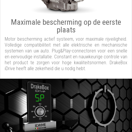
Maximale bescherming op de eerste
plaats
Motor bescherming actief systeem, voor maximale rijveiligheid.
Volledige compatibiliteit met alle elektrische en mechanische
systemen van uw auto. Plug&Play-connectoren voor een snelle
en eenvoudige installatie. Constant en nauwkeurige controle van
het product te zorgen voor hoge kwaliteitsnormen. DrakeBox
iDrive heeft alle zekerheid die u nodig hebt.