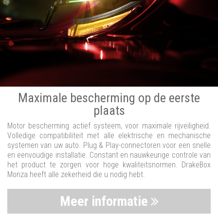
Maximale bescherming op de eerste
plaats
Motor bescherming actief systeem, voor maximale rijveiligheid.
Volledige compatibiliteit met alle elektrische en mechanische
systemen van uw auto. Plug & Play-connectoren voor een snelle
en eenvoudige installatie. Constant en nauwkeurige controle van
het product te zorgen voor hoge kwaliteitsnormen. DrakeBox
Monza heeft alle zekerheid die u nodig hebt.
Meer informatie