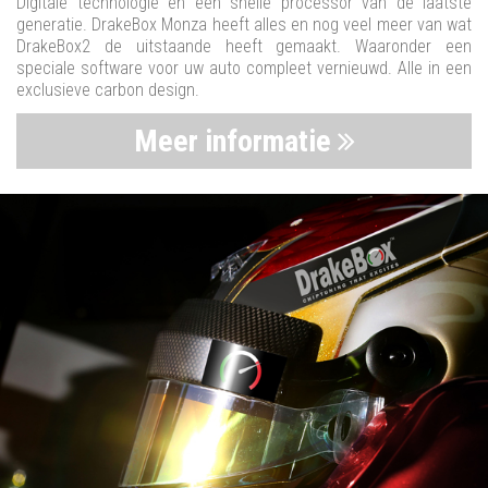
Digitale technologie en een snelle processor van de laatste
generatie. DrakeBox Monza heeft alles en nog veel meer van wat
DrakeBox2 de uitstaande heeft gemaakt. Waaronder een
speciale software voor uw auto compleet vernieuwd. Alle in een
exclusieve carbon design.
Meer informatie