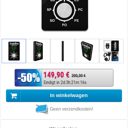
149,90 €
300,00 €
Eindigt in
2
d
:
3
h
:
21
m
:
15
s
In winkelwagen
Geen verzendkosten!