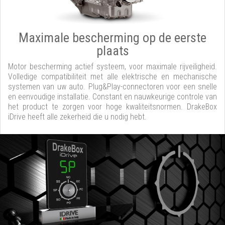
Maximale bescherming op de eerste
plaats
Motor bescherming actief systeem, voor maximale rijveiligheid.
Volledige compatibiliteit met alle elektrische en mechanische
systemen van uw auto. Plug&Play-connectoren voor een snelle
en eenvoudige installatie. Constant en nauwkeurige controle van
het product te zorgen voor hoge kwaliteitsnormen. DrakeBox
iDrive heeft alle zekerheid die u nodig hebt.