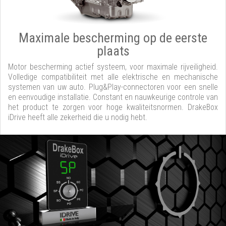
Maximale bescherming op de eerste
plaats
Motor bescherming actief systeem, voor maximale rijveiligheid.
Volledige compatibiliteit met alle elektrische en mechanische
systemen van uw auto. Plug&Play-connectoren voor een snelle
en eenvoudige installatie. Constant en nauwkeurige controle van
het product te zorgen voor hoge kwaliteitsnormen. DrakeBox
iDrive heeft alle zekerheid die u nodig hebt.