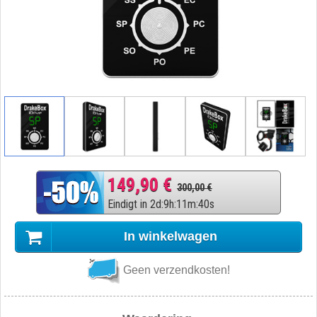
149,90 €
300,00 €
Eindigt in
2
d
:
9
h
:
11
m
:
39
s
In winkelwagen
Geen verzendkosten!