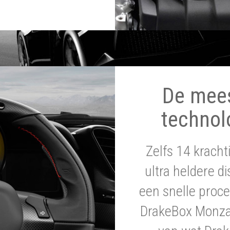
De mee
technol
Zelfs 14 krach
ultra heldere di
een snelle proce
DrakeBox Monza 