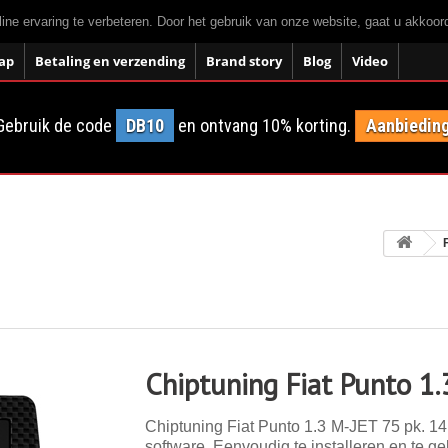
ne ervaring te verbeteren. Door het gebruik van onze website, gaat u akkoo
ap
Betaling en verzending
Brand story
Blog
Video
Gebruik de code
DB10
en ontvang 10% korting.
Aanbieding
Chiptuning Fiat Punto 1
Chiptuning Fiat Punto 1.3 M-JET 75 pk. 14 
software. Eenvoudig te installeren en te ge