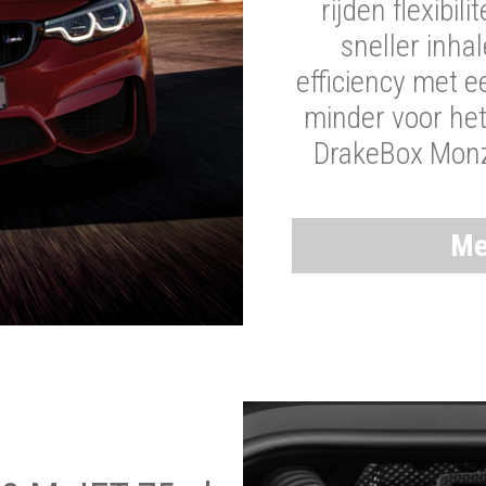
rijden flexibil
sneller inha
efficiency met 
minder voor he
DrakeBox Monza
Me