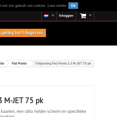
rd met ons gebruik van cookies.
Lees verder
.
Ok
Inloggen
 geldig tot 9 Augustus
Fiat
Fiat Punto
Chiptuning Fiat Punto 1.3 M-JET 75 pk
.3 M-JET 75 pk
kaarten, een ultra helder scherm en specifieke
bruiken!