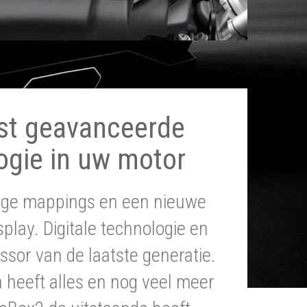
st geavanceerde
ogie in uw motor
tige mappings en een nieuwe
splay. Digitale technologie en
ssor van de laatste generatie.
heeft alles en nog veel meer