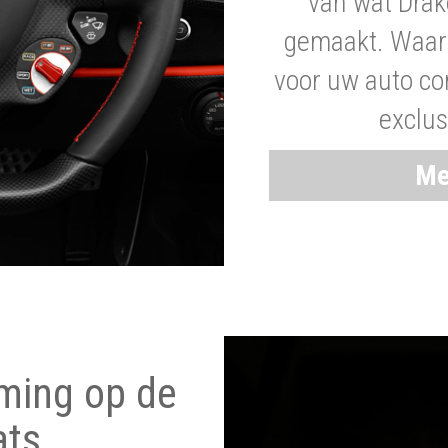
van wat Drak
gemaakt. Waaro
voor uw auto co
exclus
Me
ming op de
ats