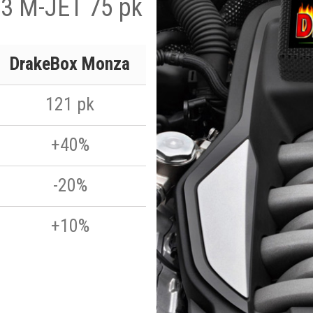
.3 M-JET 75 pk
DrakeBox Monza
121 pk
+40%
-20%
+10%