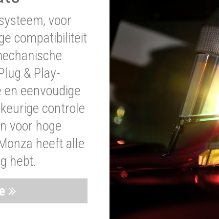
systeem, voor
ge compatibiliteit
 mechanische
lug & Play-
e en eenvoudige
wkeurige controle
en voor hoge
Monza heeft alle
ig hebt.
ie