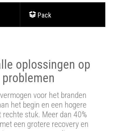
Pack
lle oplossingen op
 problemen
vermogen voor het branden
aan het begin en een hogere
t rechte stuk. Meer dan 40%
 met een grotere recovery en