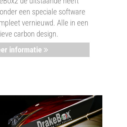
eBox2 de uitstaande heeft
nder een speciale software
mpleet vernieuwd. Alle in een
ieve carbon design.
er informatie