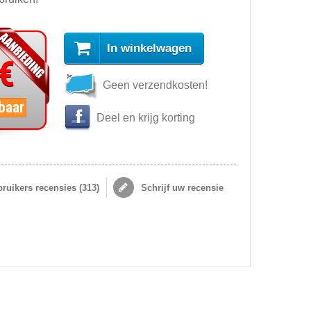
In winkelwagen
 €
Geen verzendkosten!
baar
Deel en krijg korting
ruikers recensies (
313
)
Schrijf uw recensie