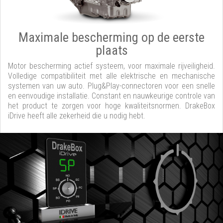
Maximale bescherming op de eerste
plaats
Motor bescherming actief systeem, voor maximale rijveiligheid.
Volledige compatibiliteit met alle elektrische en mechanische
systemen van uw auto. Plug&Play-connectoren voor een snelle
en eenvoudige installatie. Constant en nauwkeurige controle van
het product te zorgen voor hoge kwaliteitsnormen. DrakeBox
iDrive heeft alle zekerheid die u nodig hebt.