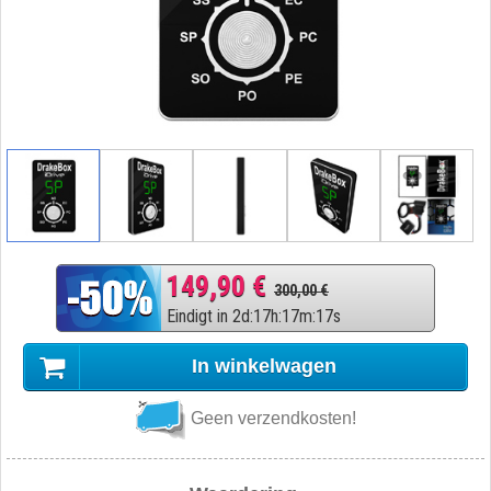
149,90 €
300,00 €
Eindigt in
2
d
:
17
h
:
17
m
:
16
s
In winkelwagen
Geen verzendkosten!