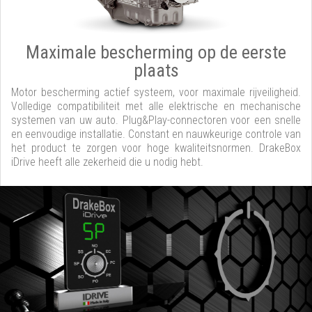
Maximale bescherming op de eerste
plaats
Motor bescherming actief systeem, voor maximale rijveiligheid.
Volledige compatibiliteit met alle elektrische en mechanische
systemen van uw auto. Plug&Play-connectoren voor een snelle
en eenvoudige installatie. Constant en nauwkeurige controle van
het product te zorgen voor hoge kwaliteitsnormen. DrakeBox
iDrive heeft alle zekerheid die u nodig hebt.