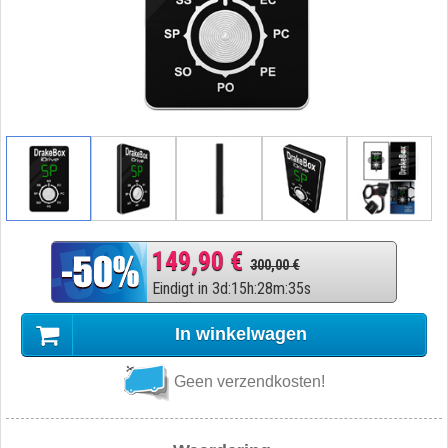
149,90 €
300,00 €
Eindigt in
3
d
:
15
h
:
28
m
:
34
s
In winkelwagen
Geen verzendkosten!