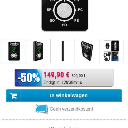
149,90 €
300,00 €
Eindigt in
:
12
h
:
38
m
:
0
s
In winkelwagen
Geen verzendkosten!