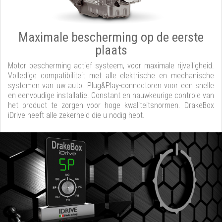
Maximale bescherming op de eerste
plaats
Motor bescherming actief systeem, voor maximale rijveiligheid.
Volledige compatibiliteit met alle elektrische en mechanische
systemen van uw auto. Plug&Play-connectoren voor een snelle
en eenvoudige installatie. Constant en nauwkeurige controle van
het product te zorgen voor hoge kwaliteitsnormen. DrakeBox
iDrive heeft alle zekerheid die u nodig hebt.