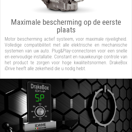
Maximale bescherming op de eerste
plaats
Motor bescherming actief systeem, voor maximale rijveiligheid.
Volledige compatibiliteit met alle elektrische en mechanische
systemen van uw auto. Plug&Play-connectoren voor een snelle
en eenvoudige installatie. Constant en nauwkeurige controle van
het product te zorgen voor hoge kwaliteitsnormen. DrakeBox
iDrive heeft alle zekerheid die u nodig hebt.