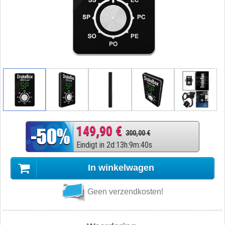
149,90 €
300,00 €
Eindigt in
2
d
:
13
h
:
9
m
:
39
s
In winkelwagen
Geen verzendkosten!