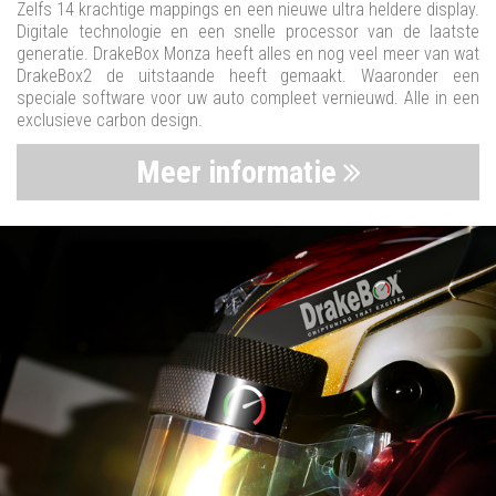
Zelfs 14 krachtige mappings en een nieuwe ultra heldere display.
Digitale technologie en een snelle processor van de laatste
generatie. DrakeBox Monza heeft alles en nog veel meer van wat
DrakeBox2 de uitstaande heeft gemaakt. Waaronder een
speciale software voor uw auto compleet vernieuwd. Alle in een
exclusieve carbon design.
Meer informatie