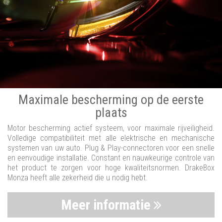
Maximale bescherming op de eerste
plaats
Motor bescherming actief systeem, voor maximale rijveiligheid.
Volledige compatibiliteit met alle elektrische en mechanische
systemen van uw auto. Plug & Play-connectoren voor een snelle
en eenvoudige installatie. Constant en nauwkeurige controle van
het product te zorgen voor hoge kwaliteitsnormen. DrakeBox
Monza heeft alle zekerheid die u nodig hebt.
Meer informatie