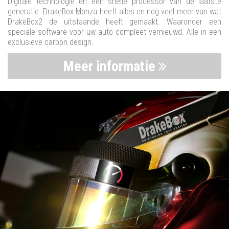
Digitale technologie en een snelle processor van de laatste
generatie. DrakeBox Monza heeft alles en nog veel meer van wat
DrakeBox2 de uitstaande heeft gemaakt. Waaronder een
speciale software voor uw auto compleet vernieuwd. Alle in een
exclusieve carbon design.
Meer informatie