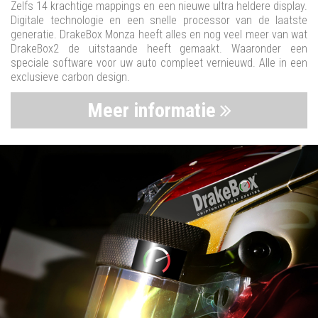
Zelfs 14 krachtige mappings en een nieuwe ultra heldere display.
Digitale technologie en een snelle processor van de laatste
generatie. DrakeBox Monza heeft alles en nog veel meer van wat
DrakeBox2 de uitstaande heeft gemaakt. Waaronder een
speciale software voor uw auto compleet vernieuwd. Alle in een
exclusieve carbon design.
Meer informatie