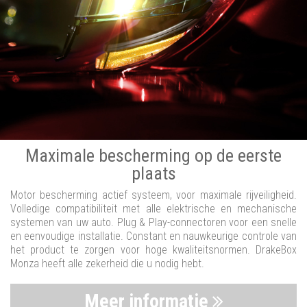
Maximale bescherming op de eerste
plaats
Motor bescherming actief systeem, voor maximale rijveiligheid.
Volledige compatibiliteit met alle elektrische en mechanische
systemen van uw auto. Plug & Play-connectoren voor een snelle
en eenvoudige installatie. Constant en nauwkeurige controle van
het product te zorgen voor hoge kwaliteitsnormen. DrakeBox
Monza heeft alle zekerheid die u nodig hebt.
Meer informatie