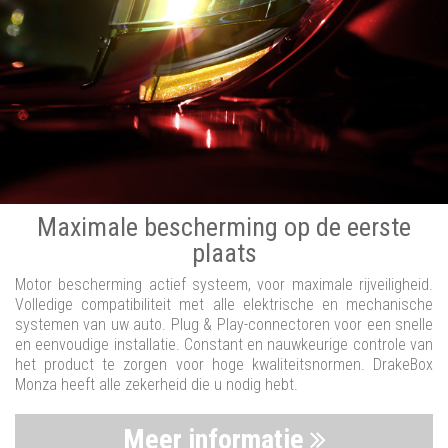
Maximale bescherming op de eerste
plaats
Motor bescherming actief systeem, voor maximale rijveiligheid.
Volledige compatibiliteit met alle elektrische en mechanische
systemen van uw auto. Plug & Play-connectoren voor een snelle
en eenvoudige installatie. Constant en nauwkeurige controle van
het product te zorgen voor hoge kwaliteitsnormen. DrakeBox
Monza heeft alle zekerheid die u nodig hebt.
Meer informatie