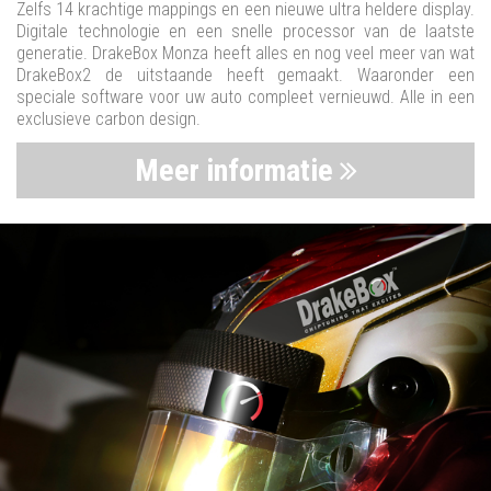
Zelfs 14 krachtige mappings en een nieuwe ultra heldere display.
Digitale technologie en een snelle processor van de laatste
generatie. DrakeBox Monza heeft alles en nog veel meer van wat
DrakeBox2 de uitstaande heeft gemaakt. Waaronder een
speciale software voor uw auto compleet vernieuwd. Alle in een
exclusieve carbon design.
Meer informatie