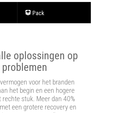
Pack
lle oplossingen op
 problemen
vermogen voor het branden
aan het begin en een hogere
t rechte stuk. Meer dan 40%
 met een grotere recovery en