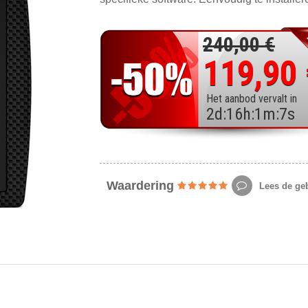
240,00 €
119,90
Het aanbod vervalt in
2
d
:
16
h
:
1
m
:
5
s
Waardering
Lees de geb