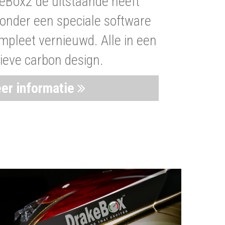
eBox2 de uitstaande heeft
nder een speciale software
mpleet vernieuwd. Alle in een
ieve carbon design.
er informatie