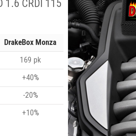
D 1.6 CRDI 115
DrakeBox Monza
169 pk
+40%
-20%
+10%