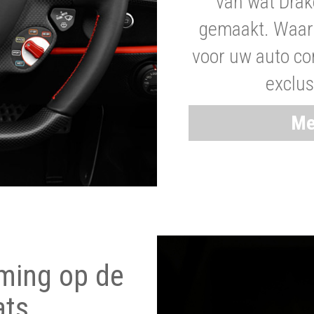
van wat Drak
gemaakt. Waaro
voor uw auto co
exclus
Me
ming op de
ats