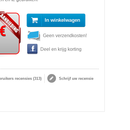
In winkelwagen
 €
Geen verzendkosten!
Deel en krijg korting
ruikers recensies (
313
)
Schrijf uw recensie