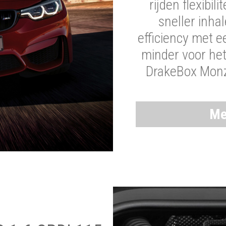
rijden flexibil
sneller inha
efficiency met 
minder voor he
DrakeBox Monza
Me