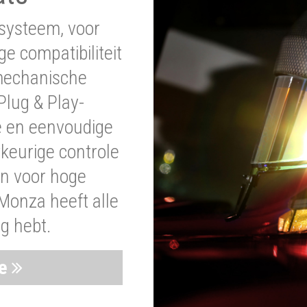
systeem, voor
ge compatibiliteit
 mechanische
lug & Play-
e en eenvoudige
wkeurige controle
en voor hoge
Monza heeft alle
ig hebt.
ie