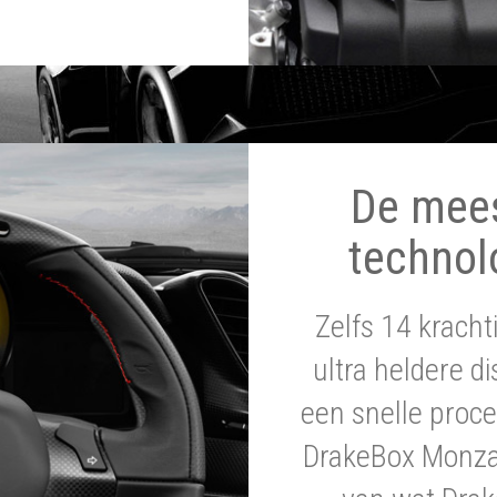
De mee
technol
Zelfs 14 krach
ultra heldere di
een snelle proce
DrakeBox Monza 