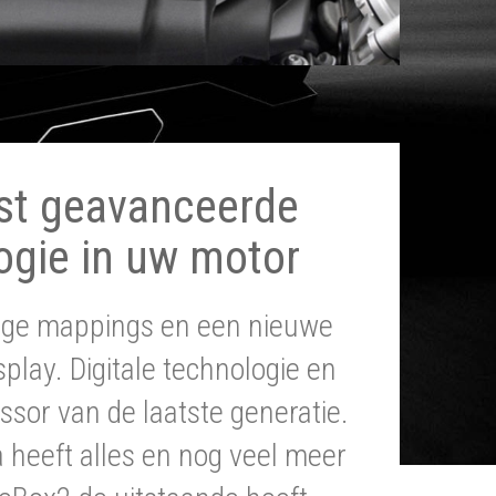
st geavanceerde
ogie in uw motor
tige mappings en een nieuwe
splay. Digitale technologie en
ssor van de laatste generatie.
heeft alles en nog veel meer