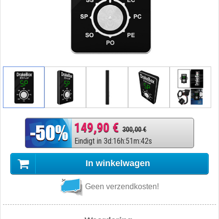
149,90 €
300,00 €
Eindigt in
3
d
:
16
h
:
51
m
:
41
s
In winkelwagen
Geen verzendkosten!