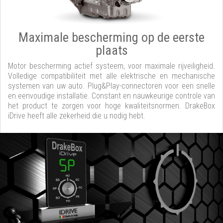
Maximale bescherming op de eerste
plaats
Motor bescherming actief systeem, voor maximale rijveiligheid.
Volledige compatibiliteit met alle elektrische en mechanische
systemen van uw auto. Plug&Play-connectoren voor een snelle
en eenvoudige installatie. Constant en nauwkeurige controle van
het product te zorgen voor hoge kwaliteitsnormen. DrakeBox
iDrive heeft alle zekerheid die u nodig hebt.