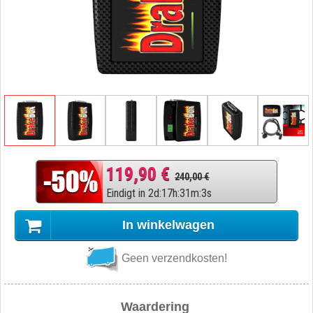
119,90 €
240,00 €
Eindigt in
2
d
:
17
h
:
31
m
:
2
s
In winkelwagen
Geen verzendkosten!
Waardering