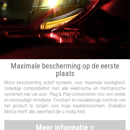
Maximale bescherming op de eerste
plaats
Motor bescherming actief systeem, voor maximale rijveiligheid.
Volledige compatibiliteit met alle elektrische en mechanische
systemen van uw auto. Plug & Play-connectoren voor een snelle
en eenvoudige installatie. Constant en nauwkeurige controle van
het product te zorgen voor hoge kwaliteitsnormen. DrakeBox
Monza heeft alle zekerheid die u nodig hebt.
Meer informatie