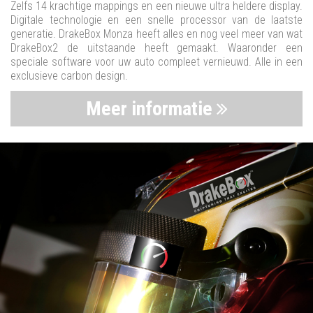
Zelfs 14 krachtige mappings en een nieuwe ultra heldere display.
Digitale technologie en een snelle processor van de laatste
generatie. DrakeBox Monza heeft alles en nog veel meer van wat
DrakeBox2 de uitstaande heeft gemaakt. Waaronder een
speciale software voor uw auto compleet vernieuwd. Alle in een
exclusieve carbon design.
Meer informatie