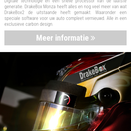
Digitale technologie en een snelle processor van de laatste
generatie. DrakeBox Monza heeft alles en nog veel meer van wat
DrakeBox2 de uitstaande heeft gemaakt. Waaronder een
speciale software voor uw auto compleet vernieuwd. Alle in een
exclusieve carbon design.
Meer informatie