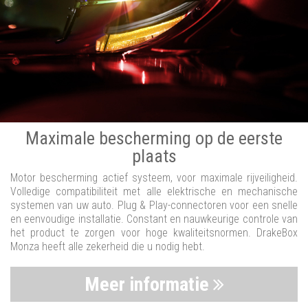
Maximale bescherming op de eerste
plaats
Motor bescherming actief systeem, voor maximale rijveiligheid.
Volledige compatibiliteit met alle elektrische en mechanische
systemen van uw auto. Plug & Play-connectoren voor een snelle
en eenvoudige installatie. Constant en nauwkeurige controle van
het product te zorgen voor hoge kwaliteitsnormen. DrakeBox
Monza heeft alle zekerheid die u nodig hebt.
Meer informatie